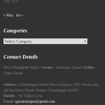
June 2026
« May
Jul »
Categories
Categories
Contact Details
M/s Chhattisgarh Watch |
Owner
– Ramvatar Tiwari |
Editor
–
Vishu Tiwari
Address
: Chhattisgarh Watch Press Complex, SST Tower, near
old bus stand, Pandri, Raipur, Chhattisgarh 492001
Mobile
:
+91 9584111234
Email
:
cgwatchraipur@gmail.com