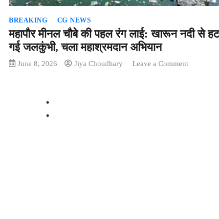
BREAKING
CG NEWS
महापौर मीनल चौबे की पहल रंग लाई: खारून नदी से हट
गई जलकुंभी, चला महाश्रमदान अभियान
on
June 8, 2026
Jiya Choudhary
Leave a Comment
महापौर
मीनल
चौबे
की
पहल
रंग
लाई:
खारून
नदी
से
हटाई
गई
जलकुंभी,
चला