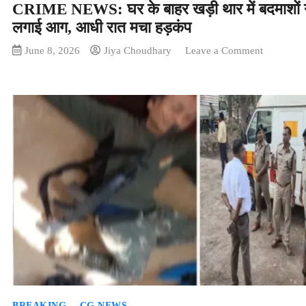
CRIME NEWS: घर के बाहर खड़ी थार में बदमाशों 
लगाई आग, आधी रात मचा हड़कंप
on
June 8, 2026
Jiya Choudhary
Leave a Comment
CRIME
NEWS:
घर
के
बाहर
खड़ी
थार
में
बदमाशों
ने
लगाई
आग,
आधी
रात
मचा
हड़कंप
BREAKING
CG NEWS