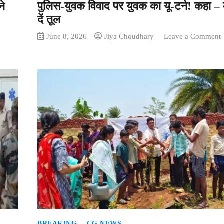
पुलिस-युवक विवाद पर युवक का यू-टर्न! कहा –
ने
दें तूल
June 8, 2026
Jiya Choudhary
Leave a Comment
प
य
व
य
य
ट
म
दे
त
BREAKING
CG NEWS