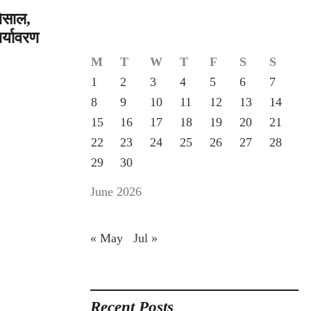
मिसाल,
र्यावरण
M
T
W
T
F
S
S
on
1
2
3
4
5
6
7
िरंदुल
8
9
10
11
12
13
14
े
15
16
17
18
19
20
21
नांचल
ं
22
23
24
25
26
27
28
र्यावरण
29
30
जागरूकता
की
June 2026
िसाल,
AM/NS
ndia
« May
Jul »
े
च्चों
े
साथ
Recent Posts
नाया