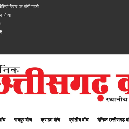
डियो विवाद पर मांगी माफी
जन किया
न
ें
rh watch
 वॉच
रायपुर वॉच
क्राइम वॉच
प्रांतीय वॉच
दैनिक छत्तीसगढ़ व