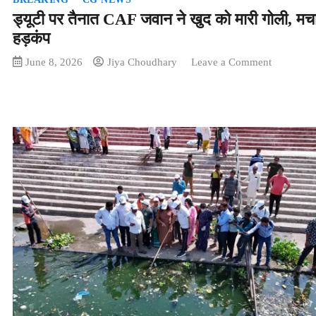
ड्यूटी पर तैनात CAF जवान ने खुद को मारी गोली, मच
हड़कंप
on
June 8, 2026
Jiya Choudhary
Leave a Comment
ड्यूटी
पर
तैनात
CAF
जवान
ने
खुद
को
मारी
गोली,
मचा
हड़कंप