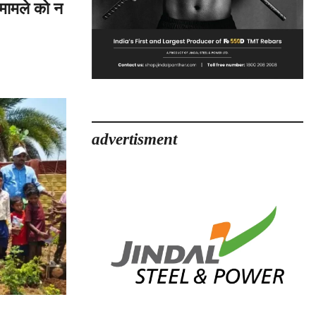
 मामले को न
on
ुलिस-
ुवक
िवाद
पर
ुवक
advertisment
का
ू-
र्न!
कहा
–
ामले
को
न
ं
ूल