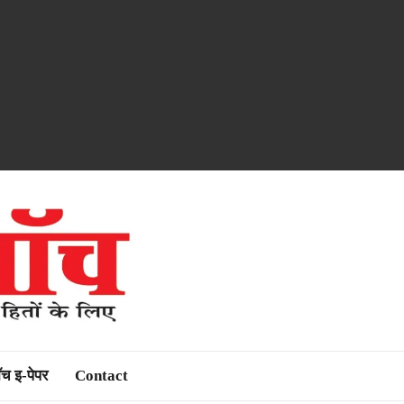
ॉच इ-पेपर
Contact