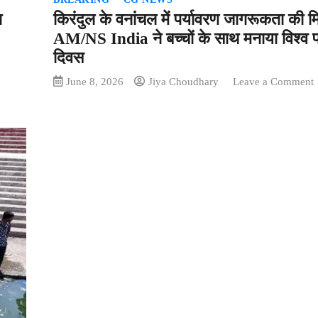
ा
किरंदुल के वनांचल में पर्यावरण जागरूकता की 
AM/NS India ने बच्चों के साथ मनाया विश्व प
दिवस
June 8, 2026
Jiya Choudhary
Leave a Comment
क
क
व
मे
प
म
I
न
ब
क
म