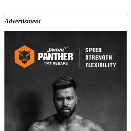
बाद
स्कूलों
में
Advertisment
लौटी
चहल-
पहल,
तिलक
लगाकर
हुआ
बच्चों
का
स्वागत