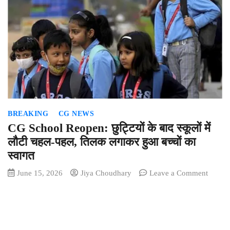
हुए
छत्तीसगढ
के
सभी
टाइगर
रिजर्व
और
नेशनल
पार्क!
BREAKING
CG NEWS
CG School Reopen: छुट्टियों के बाद स्कूलों में
लौटी चहल-पहल, तिलक लगाकर हुआ बच्चों का
स्वागत
on
June 15, 2026
Jiya Choudhary
Leave a Comment
CG
School
Reope
छुट्टियों
के