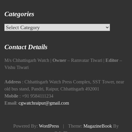
Categories
Categories
Contact Details
M/s Chhattisgarh Watch |
Owner
– Ramvatar Tiwari |
Editor
–
Vishu Tiwari
Address
: Chhattisgarh Watch Press Complex, SST Tower, near
old bus stand, Pandri, Raipur, Chhattisgarh 492001
Mobile
:
+91 9584111234
Email
:
cgwatchraipur@gmail.com
Powered By:
WordPress
|
Theme:
MagazineBook
By