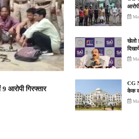
आरोपी
Ma
खेलो 
दिखाय
Ma
CG N
ें 9 आरोपी गिरफ्तार
केक क
Ma