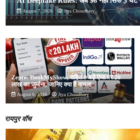
AI Deepfake Rules: अब 36 नहीं सिर्फ 3 घंटे मे
August 7, 2026
Jiya Choudhary
Zepto, BookMyShow, सहित 9 बड़े ऐप्स पर 20
लाख का जुर्माना, जानिए क्या है मामला
August 6, 2026
Jiya Choudhary
रायपुर वॉच