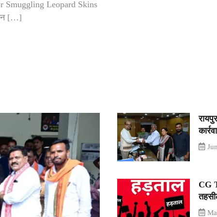
or Smuggling Leopard Skins
यान […]
रायपु
कार्रव
Ju
CG Te
तहसील
Ma