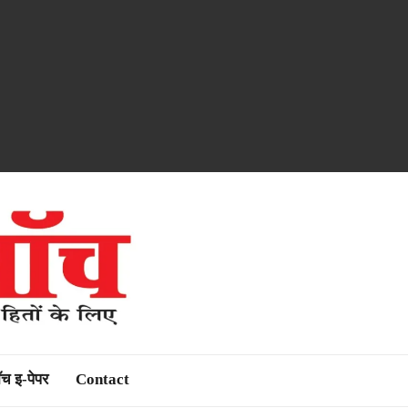
ॉच इ-पेपर
Contact