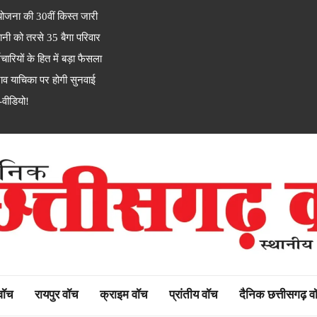
जना की 30वीं किस्त जारी
नी को तरसे 35 बैगा परिवार
यों के हित में बड़ा फैसला
 याचिका पर होगी सुनवाई
-वीडियो!
rh watch
 वॉच
रायपुर वॉच
क्राइम वॉच
प्रांतीय वॉच
दैनिक छत्तीसगढ़ व