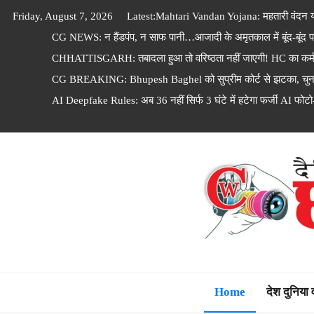
Skip
Friday, August 7, 2026
Latest:
Mahtari Vandan Yojana: महतारी वंदन यो
to
CG NEWS: न हैंडपंप, न साफ पानी…आजादी के अमृतकाल में बूंद-बूंद पा
content
CHHATTISGARH: तबादला हुआ तो वरिष्ठता नहीं जाएगी! HC का कर्मचारि
CG BREAKING: Bhupesh Baghel को सुप्रीम कोर्ट से झटका, चुनाव
AI Deepfake Rules: अब 36 नहीं सिर्फ 3 घंटे में हटेगा फर्जी AI फोटो
Dainik Chhattisga
Home
देश दुनिया