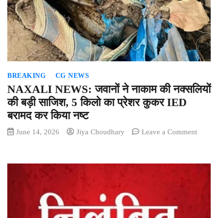
विराट-1
अमेरिकी
नौसेना
ने
बचाए
14
भारतीय
BREAKING
CG NEWS
नाविक
NAXALI NEWS: जवानों ने नाकाम की नक्सलियों
की बड़ी साजिश, 5 किलो का प्रेशर कुकर IED
बरामद कर किया नष्ट
on
June 14, 2026
Jiya Choudhary
Leave a Comment
NAXA
NEWS
जवानों
ने
नाकाम
की
नक्सलिय
की