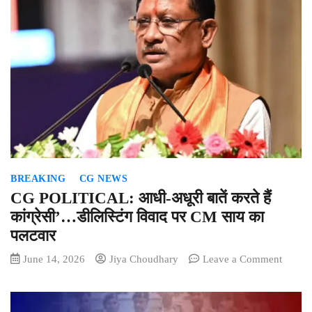
वरवंडक
ने
विद्या‍र्थियो
को
सुझाए
कई
विकल्‍प
BREAKING
CG NEWS
CG POLITICAL: आधी-अधूरी बातें करते हैं
कांग्रेसी’…डीलिस्टिंग विवाद पर CM साय का
पलटवार
on
June 14, 2026
Jiya Choudhary
Leave a Comment
CG
POLIT
आधी-