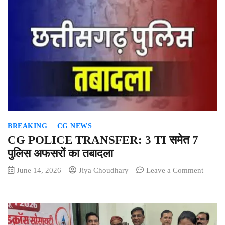
अधूरी
बातें
करते
हैं
कांग्रे
डीलिस्टि
विवाद
पर
CM
साय
का
BREAKING
CG NEWS
पलटवार
CG POLICE TRANSFER: 3 TI समेत 7
पुलिस अफसरों का तबादला
on
June 14, 2026
Jiya Choudhary
Leave a Comment
CG
POLIC
TRAN
3
TI