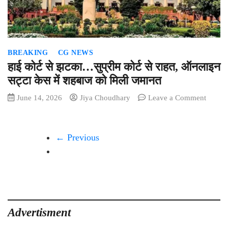
आरोप,
प्रधान
आरक्षक
निलंबित
BREAKING
CG NEWS
हाई कोर्ट से झटका…सुप्रीम कोर्ट से राहत, ऑनलाइन
सट्टा केस में शहबाज को मिली जमानत
on
June 14, 2026
Jiya Choudhary
Leave a Comment
हाई
कोर्ट
से
← Previous
झटका
सुप्रीम
कोर्ट
से
राहत,
ऑनलाइ
सट्टा
Advertisment
केस