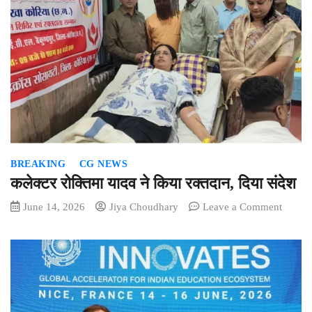
समेत
7
पुलिस
अफसरों
का
तबादला
BREAKING
CG NEWS
कलेक्टर रोक्तिमा यादव ने किया रक्तदान, दिया संदेश
on
June 14, 2026
Jiya Choudhary
Leave a Comment
कलेक्टर
रोक्तिमा
यादव
ने
किया
रक्तदान