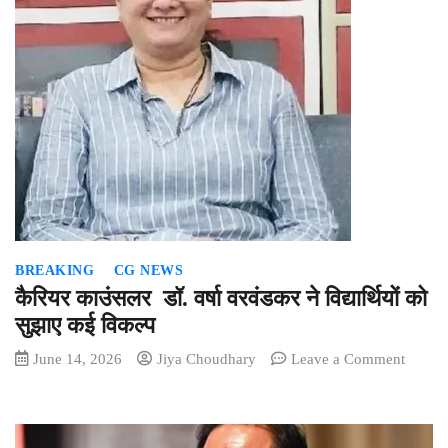
यादव
समाज
की
बैठक,
जन्माष्ट
कार्यक्र
के
लिए
बनी
सामूहिक
सर्वानुमत
BREAKING
CG NEWS
कैरियर काउंसलर डॉ. वर्षा वरवंडकर ने विद्या‍र्थियों को
सुझाए कई विकल्‍प
on
June 14, 2026
Jiya Choudhary
Leave a Comment
कैरियर
काउंस
डॉ.
वर्षा