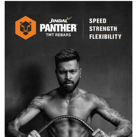
में
शहबाज
को
मिली
जमानत