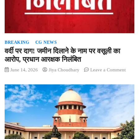
बड़ी
साजिश,
5
किलो
का
प्रेशर
BREAKING
CG NEWS
कुकर
वर्दी पर दाग! जमीन दिलाने के नाम पर वसूली का
IED
आरोप, प्रधान आरक्षक निलंबित
बरामद
कर
on
June 14, 2026
Jiya Choudhary
Leave a Comment
किया
वर्दी
नष्ट
पर
दाग!
जमीन
दिलाने
के
नाम
पर
वसूली
का