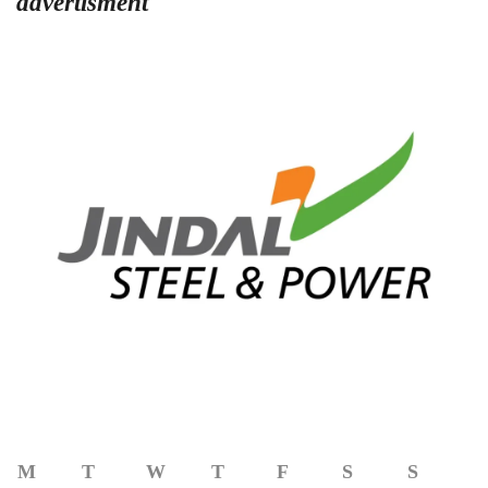
advertisment
M
T
W
T
F
S
S