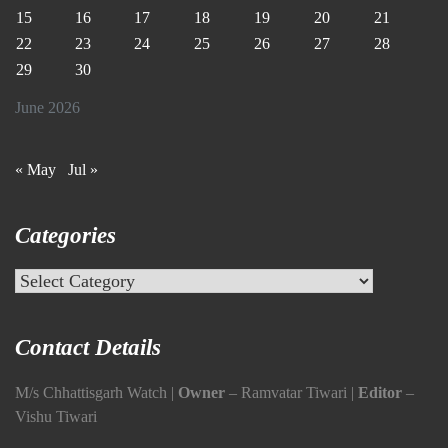
15
16
17
18
19
20
21
22
23
24
25
26
27
28
29
30
June 2026
« May
Jul »
Categories
Categories
Contact Details
M/s Chhattisgarh Watch |
Owner
– Ramvatar Tiwari |
Editor
–
Vishu Tiwari