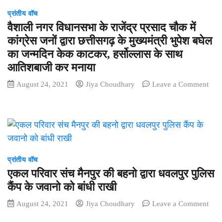
स्कूल
12
में
प्रांतीय वॉच
साल
9वीं
वैशाली नगर विधानसभा के राजेंद्र प्रसाद चौक में
तक
के
कांग्रेस जनों द्वारा छत्तीसगढ़ के मुख्यमंत्री भुपेश बघेल
की
छात्र
का जन्मदिन केक काटकर, हर्सोल्लास के साथ
बच्ची
की
के
हत्या,
आतिशबाजी कर मनाया
साथ
दो
August 24, 2021
Jiya Choudhary
Leave a Comment
हुआ
लड़कों
on
बलात्कार
ने
वैशाली
तो
छात्र
नगर
दोषियों
के
विधानसभा
को
पेट
के
मिलेगी
में
राजेंद्र
सीधे
मारा
प्रसाद
प्रांतीय वॉच
मौत
चाकू,
चौक
एकल परिवार संच मैनपुर की बहनो द्वारा धवलपुर पुलिस
की
प्रेम-
में
सजा
कैंप के जवानो को बांधी राखी
प्रसंग
कांग्रेस
में
जनों
August 24, 2021
Jiya Choudhary
Leave a Comment
हत्या
on
द्वारा
की