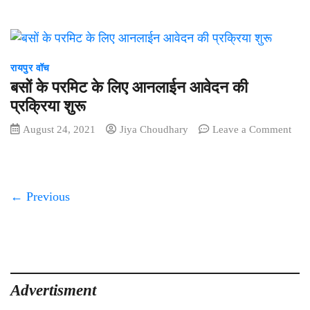
छत्तीसगढ़
राज्य
की
न्यूज
रायपुर वॉच
वेबसाइटों
बसों के परमिट के लिए आनलाईन आवेदन की
को
इम्पैनलमेंट
प्रक्रिया शुरू
करने
August 24, 2021
Jiya Choudhary
Leave a Comment
ऑनलाईन
on
आवेदन
बसों
आमंत्रित
के
परमिट
← Previous
के
लिए
आनलाईन
आवेदन
की
प्रक्रिया
Advertisment
शुरू