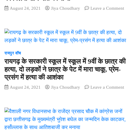
August 24, 2021
Jiya Choudhary
Leave a Comment
on
देश
में
बच्चियों
के
साथ
बढ़ती
रायपुर वॉच
दरिंदगी
रायगढ़ के सरकारी स्कूल में स्कूल में 9वीं के छात्र की
को
हत्या, दो लड़कों ने छात्र के पेट में मारा चाकू, प्रेम-
रोकने
प्रसंग में हत्या की आशंका
के
लिए
August 24, 2021
Jiya Choudhary
Leave a Comment
पॉक्सो
on
एक्ट-2012
रायगढ़
में
के
किया
सरकारी
गया
स्कूल
बदलाव,
में
अब