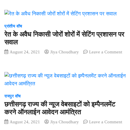
एकल
छत्तीसगढ़
आशंका
परिवार
के
संच
मुख्यमंत्री
मैनपुर
भुपेश
प्रांतीय वॉच
की
बघेल
रेत के अवैध निकासी जोरों शोरों में सेटिंग प्रशासन पर
बहनो
का
द्वारा
जन्मदिन
सवाल
धवलपुर
केक
August 24, 2021
Jiya Choudhary
Leave a Comment
पुलिस
काटकर,
on
कैंप
हर्सोल्लास
रेत
के
के
के
जवानो
साथ
अवैध
को
आतिशबाजी
निकासी
बांधी
कर
जोरों
राखी
मनाया
शोरों
रायपुर वॉच
में
छत्तीसगढ़ राज्य की न्यूज वेबसाइटों को इम्पैनलमेंट
सेटिंग
करने ऑनलाईन आवेदन आमंत्रित
प्रशासन
पर
August 24, 2021
Jiya Choudhary
Leave a Comment
on
सवाल