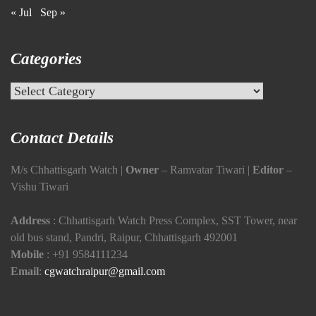
« Jul
Sep »
Categories
Categories
Contact Details
M/s Chhattisgarh Watch |
Owner
– Ramvatar Tiwari |
Editor
–
Vishu Tiwari
Address
: Chhattisgarh Watch Press Complex, SST Tower, near
old bus stand, Pandri, Raipur, Chhattisgarh 492001
Mobile
:
+91 9584111234
Email
:
cgwatchraipur@gmail.com