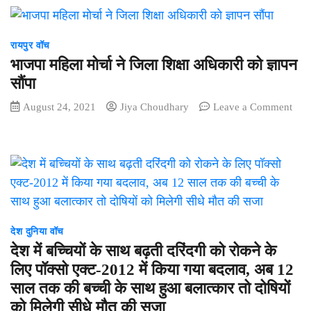
कार्यो
की
हेतु
हो
शासन
गई
रायपुर वॉच
से
गिरफ्तारी
भाजपा महिला मोर्चा ने जिला शिक्षा अधिकारी को ज्ञापन
39
तो
सौंपा
निकाय
August 24, 2021
Jiya Choudhary
Leave a Comment
मद
on
से
भाजपा
45
महिला
करोड़
मोर्चा
हुए
ने
है
जिला
प्राप्त
शिक्षा
अधिकारी
देश दुनिया वॉच
को
देश में बच्चियों के साथ बढ़ती दरिंदगी को रोकने के
ज्ञापन
लिए पॉक्सो एक्ट-2012 में किया गया बदलाव, अब 12
सौंपा
साल तक की बच्ची के साथ हुआ बलात्कार तो दोषियों
को मिलेगी सीधे मौत की सजा