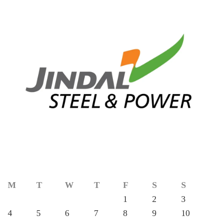
M
T
W
T
F
S
S
1
2
3
4
5
6
7
8
9
10