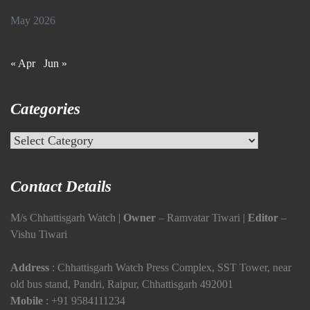
May 2026
« Apr
Jun »
Categories
Categories
Contact Details
M/s Chhattisgarh Watch |
Owner
– Ramvatar Tiwari |
Editor
–
Vishu Tiwari
Address
: Chhattisgarh Watch Press Complex, SST Tower, near
old bus stand, Pandri, Raipur, Chhattisgarh 492001
Mobile
:
+91 9584111234