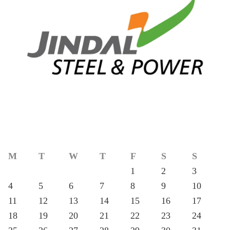
M
T
W
T
F
S
S
1
2
3
4
5
6
7
8
9
10
11
12
13
14
15
16
17
18
19
20
21
22
23
24