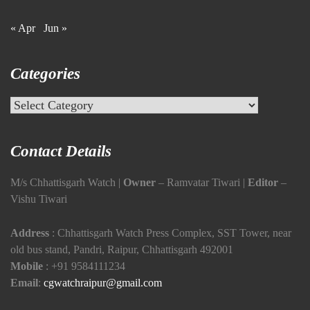
« Apr
Jun »
Categories
Categories
Contact Details
M/s Chhattisgarh Watch |
Owner
– Ramvatar Tiwari |
Editor
–
Vishu Tiwari
Address
: Chhattisgarh Watch Press Complex, SST Tower, near
old bus stand, Pandri, Raipur, Chhattisgarh 492001
Mobile
:
+91 9584111234
Email
:
cgwatchraipur@gmail.com