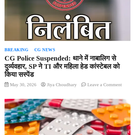
आरोपियों
पर
30
हजार
का
इनाम
घोषित
BREAKING
CG NEWS
CG Police Suspended: थाने में नाबालिग से
दुर्व्यवहार, SP ने TI और महिला हेड कांस्टेबल को
किया सस्पेंड
on
May 30, 2026
Jiya Choudhary
Leave a Comment
CG
Police
Suspen
थाने
में
नाबालिग
से