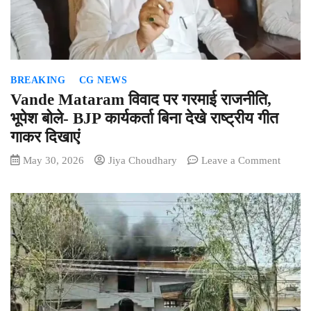
‘लॉन्च
नहीं
अब
लैंडिंग’
के
BREAKING
CG NEWS
अनोखे
कॉन्सेप्ट
Vande Mataram विवाद पर गरमाई राजनीति,
से
भूपेश बोले- BJP कार्यकर्ता बिना देखे राष्ट्रीय गीत
रियल
गाकर दिखाएं
एस्टेट
सेक्टर
on
May 30, 2026
Jiya Choudhary
Leave a Comment
में
Vande
नई
Matar
पहल
विवाद
पर
गरमाई
राजनीति
भूपेश
बोले-
BJP