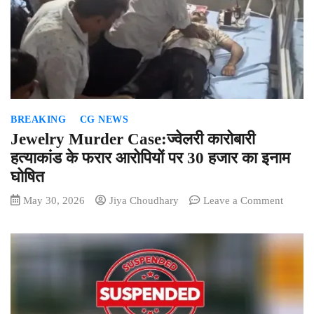
पेशी
पर
पहुंचे
भाई
ने
भाई
को
BREAKING
CG NEWS
मारा
चाकू
Jewelry Murder Case:ज्वेलरी कारोबारी
हत्याकांड के फरार आरोपियों पर 30 हजार का इनाम
घोषित
on
May 30, 2026
Jiya Choudhary
Leave a Comment
Jewelr
Murde
Case:ज्
कारोबारी
हत्याकां
के
फरार