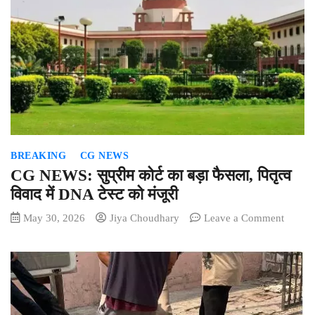
में
बढ़
रहे
तंबाकू
से
जुड़े
कैंसर,
रामकृष्णा
केयर
अस्पता
BREAKING
CG NEWS
के
विशेषज्ञों
CG NEWS: सुप्रीम कोर्ट का बड़ा फैसला, पितृत्व
की
विवाद में DNA टेस्ट को मंजूरी
बड़ी
on
May 30, 2026
Jiya Choudhary
Leave a Comment
चेतावनी
CG
NEWS
सुप्रीम
कोर्ट
का
बड़ा