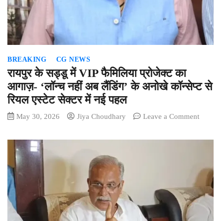
गोबरा
नवापारा
थाना
प्रभारी
निलंबित
BREAKING
CG NEWS
रायपुर के सड्डू में VIP फैमिलिया प्रोजेक्ट का
आगाज़- ‘लॉन्च नहीं अब लैंडिंग’ के अनोखे कॉन्सेप्ट से
रियल एस्टेट सेक्टर में नई पहल
on
May 30, 2026
Jiya Choudhary
Leave a Comment
रायपुर
के
सड्डू
में
VIP
फैमिलिय
प्रोजेक्ट
का
आगाज़-