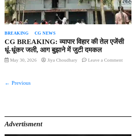
कार्यकर्ता
बिना
देखे
राष्ट्रीय
गीत
BREAKING
CG NEWS
गाकर
दिखाएं
CG BREAKING: व्यापार विहार की तेल एजेंसी
धूं-धूंकर जली, आग बुझाने में जुटी दमकल
on
May 30, 2026
Jiya Choudhary
Leave a Comment
CG
BREA
व्यापार
← Previous
विहार
की
तेल
एजेंसी
धूं-
धूंकर
Advertisment
जली,
आग