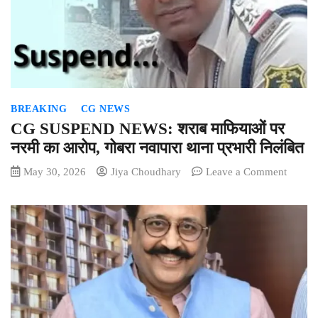
रहीं
5
दवाएं
निकलीं
अवमान
स्वास्थ्य
विभाग
BREAKING
CG NEWS
ने
जारी
CG SUSPEND NEWS: शराब माफियाओं पर
किया
नरमी का आरोप, गोबरा नवापारा थाना प्रभारी निलंबित
अलर्ट
on
May 30, 2026
Jiya Choudhary
Leave a Comment
CG
SUSP
NEWS
शराब
माफियाओ
पर
नरमी
का
आरोप,