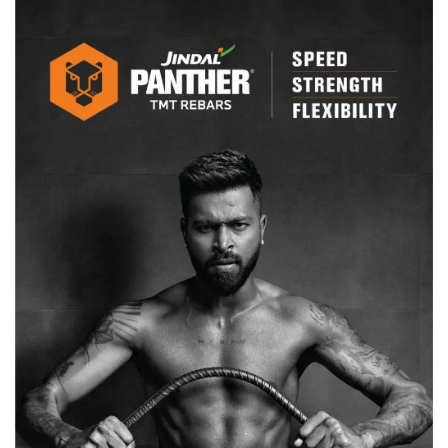
बुझाने
में
जुटी
दमकल