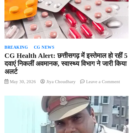
दुर्व्यवहार
SP
ने
TI
और
महिला
हेड
BREAKING
CG NEWS
कांस्टेब
को
CG Health Alert: छत्तीसगढ़ में इस्तेमाल हो रहीं 5
किया
दवाएं निकलीं अवमानक, स्वास्थ्य विभाग ने जारी किया
सस्पेंड
अलर्ट
on
May 30, 2026
Jiya Choudhary
Leave a Comment
CG
Health
Alert:
छत्तीसगढ
में
इस्तेमाल
हो