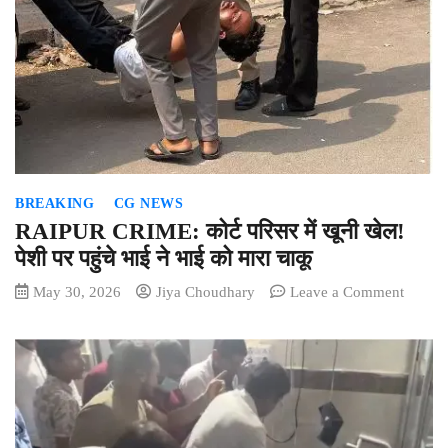
फैसला,
पितृत्व
विवाद
में
DNA
टेस्ट
को
मंजूरी
BREAKING
CG NEWS
RAIPUR CRIME: कोर्ट परिसर में खूनी खेल!
पेशी पर पहुंचे भाई ने भाई को मारा चाकू
on
May 30, 2026
Jiya Choudhary
Leave a Comment
RAIP
CRIME
कोर्ट
परिसर
में
खूनी
खेल!