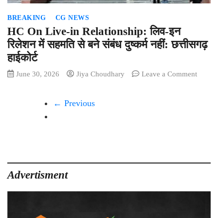
वर्णिका
BREAKING
CG NEWS
शर्मा
का
HC On Live-in Relationship: लिव-इन
अलर्ट
रिलेशन में सहमति से बने संबंध दुष्कर्म नहीं: छत्तीसगढ़
हाईकोर्ट
on
June 30, 2026
Jiya Choudhary
Leave a Comment
HC
On
← Previous
Live-
in
Relati
लिव-
इन
रिलेशन
में
Advertisment
सहमति
से
बने
संबंध