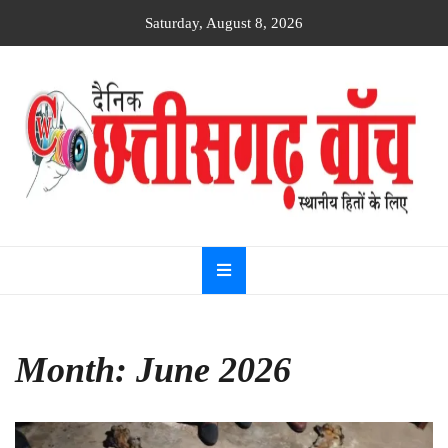
Skip
Saturday, August 8, 2026
to
content
Dainik
Chhattisgarh
watch
Month:
June 2026