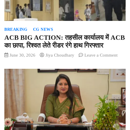
हिस्ट्री
लंबे
समय
से
BREAKING
CG NEWS
पुलिस
को
ACB BIG ACTION: तहसील कार्यालय में ACB
दे
का छापा, रिश्वत लेते रीडर रंगे हाथ गिरफ्तार
रहा
on
June 30, 2026
Jiya Choudhary
Leave a Comment
था
ACB
चकमा
BIG
ACTIO
तहसील
कार्यालय
में
ACB
का
छापा,
रिश्वत
लेते