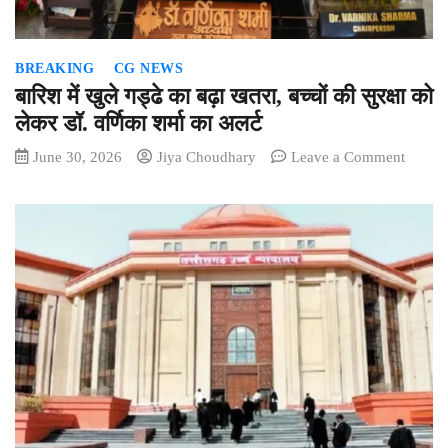
रीडर
रंगे
हाथ
BREAKING
CG NEWS
गिरफ्तार
बारिश में खुले गड्ढे का बढ़ा खतरा, बच्चों की सुरक्षा को
लेकर डॉ. वर्णिका शर्मा का अलर्ट
on
June 30, 2026
Jiya Choudhary
Leave a Comment
बारिश
में
खुले
गड्ढे
का
बढ़ा
खतरा,
बच्चों
की
सुरक्षा
को
लेकर
डॉ.