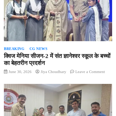
नई
बिजली
दरें
लागू,
जानिए
किस
श्रेणी
में
BREAKING
CG NEWS
कितना
बढ़ा
क्विज मेनिया सीजन-2 में संत ज्ञानेश्वर स्कूल के बच्चों
टैरिफ
का बेहतरीन प्रदर्शन
on
June 30, 2026
Jiya Choudhary
Leave a Comment
क्विज
मेनिया
सीजन-
में
संत
ज्ञानेश्वर
स्कूल