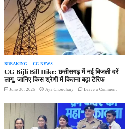
की
खाल
के
साथ
दबोचे
गए
दो
तस्कर,
पुलिस
कनेक्श
BREAKING
CG NEWS
से
मचा
CG Bijli Bill Hike: छत्तीसगढ़ में नई बिजली दरें
हड़कंप
लागू, जानिए किस श्रेणी में कितना बढ़ा टैरिफ
on
June 30, 2026
Jiya Choudhary
Leave a Comment
CG
Bijli
Bill
Hike:
छत्तीसगढ
में