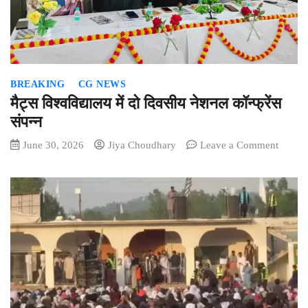
राहत
की
मांग,
पुलिस
कमिश्नर
BREAKING
CG NEWS
से
मुलाकात
मैट्स विश्वविद्यालय में दो दिवसीय नेशनल कॉन्फ्रेंस
संपन्न
on
June 30, 2026
Jiya Choudhary
Leave a Comment
मैट्स
विश्वविद
में
दो
दिवसीय
नेशनल
कॉन्फ्रें
संपन्न