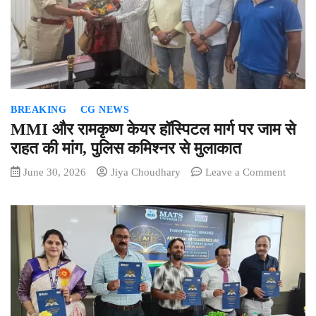
के
बच्चों
का
बेहतरीन
प्रदर्शन
BREAKING
CG NEWS
MMI और रामकृष्ण केयर हॉस्पिटल मार्ग पर जाम से
राहत की मांग, पुलिस कमिश्नर से मुलाकात
on
June 30, 2026
Jiya Choudhary
Leave a Comment
MMI
और
रामकृष्ण
केयर
हॉस्पिट
मार्ग
पर
जाम
से