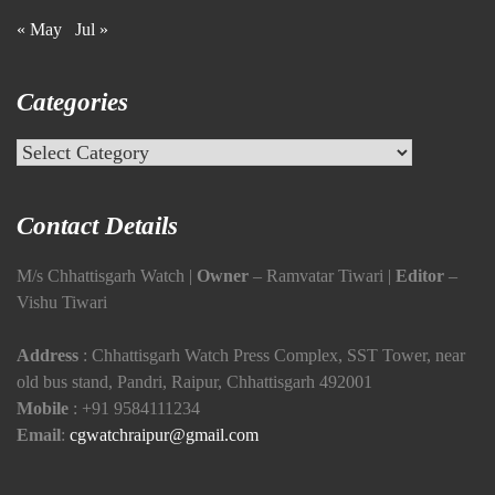
« May
Jul »
Categories
Categories
Contact Details
M/s Chhattisgarh Watch |
Owner
– Ramvatar Tiwari |
Editor
–
Vishu Tiwari
Address
: Chhattisgarh Watch Press Complex, SST Tower, near
old bus stand, Pandri, Raipur, Chhattisgarh 492001
Mobile
:
+91 9584111234
Email
:
cgwatchraipur@gmail.com