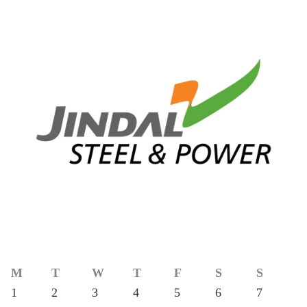
M
T
W
T
F
S
S
1
2
3
4
5
6
7