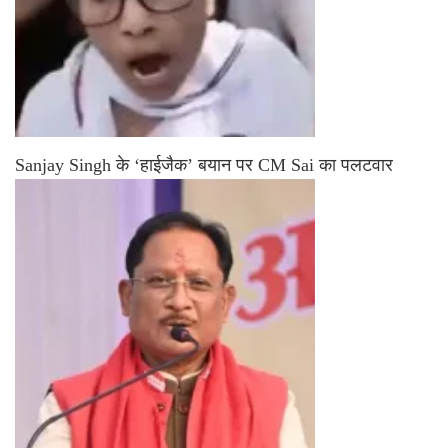
Sanjay Singh के ‘हाईजैक’ बयान पर CM Sai का पलटवार