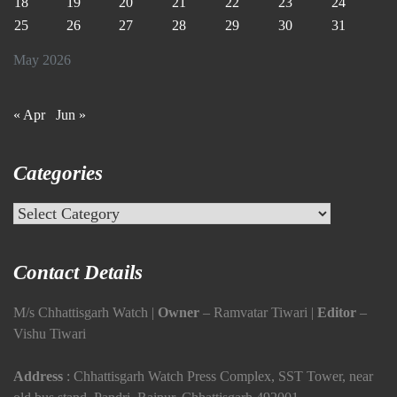
18
19
20
21
22
23
24
25
26
27
28
29
30
31
May 2026
« Apr
Jun »
Categories
Categories
Contact Details
M/s Chhattisgarh Watch |
Owner
– Ramvatar Tiwari |
Editor
–
Vishu Tiwari
Address
: Chhattisgarh Watch Press Complex, SST Tower, near