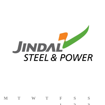
M
T
W
T
F
S
S