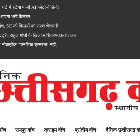
टे में हटेगा फर्जी AI फोटो-वीडियो!
एगा भर्ती कैलेंडर
, SC की बिल्डरों को सख्त चेतावनी
ी, राहुल गांधी के खिलाफ शिकायतकर्ता तलब
 नोकझोंक ‘मानसिक क्रूरता’ नहीं,
rh watch
 वॉच
रायपुर वॉच
क्राइम वॉच
प्रांतीय वॉच
दैनिक छत्तीसगढ़ व