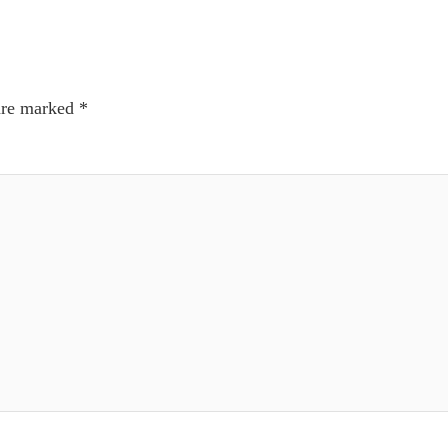
 are marked
*