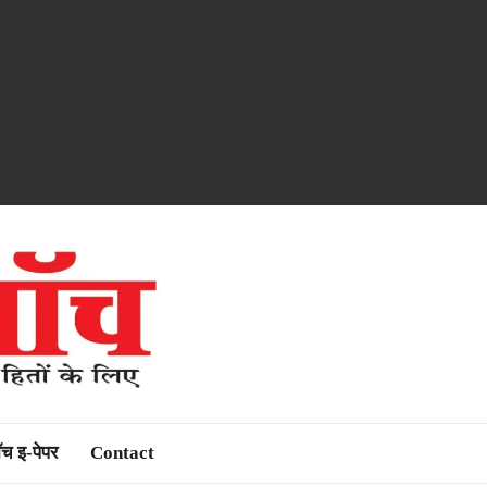
ॉच इ-पेपर
Contact