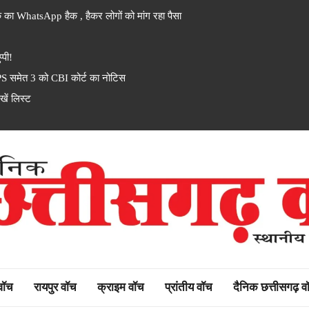
 का WhatsApp हैक , हैकर लोगों को मांग रहा पैसा
्पी!
PS समेत 3 को CBI कोर्ट का नोटिस
ें लिस्ट
rh watch
 वॉच
रायपुर वॉच
क्राइम वॉच
प्रांतीय वॉच
दैनिक छत्तीसगढ़ व