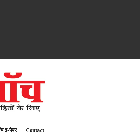
ॉच इ-पेपर
Contact