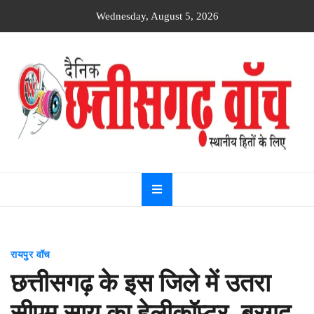
Skip
Wednesday, August 5, 2026
to
content
Dainik
Chhattisgarh
watch
रायपुर वॉच
छत्तीसगढ़ के इस जिले में उतरा
सीएम साय का हेलीकॉप्टर, बरगद