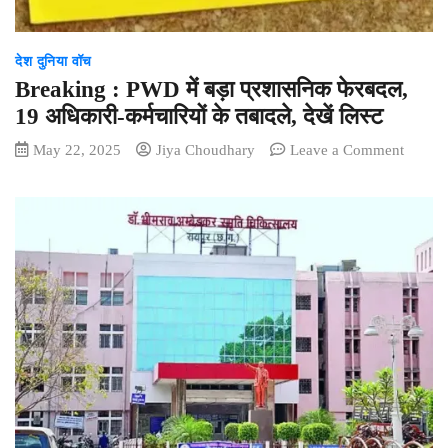
क्यों
सरकार
देश दुनिया वॉच
ने
लिया
Breaking : PWD में बड़ा प्रशासनिक फेरबदल,
ये
19 अधिकारी-कर्मचारियों के तबादले, देखें लिस्ट
फैसला
on
May 22, 2025
Jiya Choudhary
Leave a Comment
Breaki
:
PWD
में
बड़ा
प्रशास
फेरबदल
19
अधिकार
कर्मचारिय
के
तबादले,
देखें