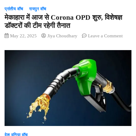
लिस्ट
प्रांतीय वॉच
रायपुर वॉच
मेकाहारा में आज से Corona OPD शुरु, विशेषज्ञ
डॉक्टरों की टीम रहेगी तैनात
on
May 22, 2025
Jiya Choudhary
Leave a Comment
मेकाहारा
में
आज
से
Coron
OPD
शुरु,
विशेषज्ञ
डॉक्टरों
की
टीम
रहेगी
तैनात
देश दुनिया वॉच