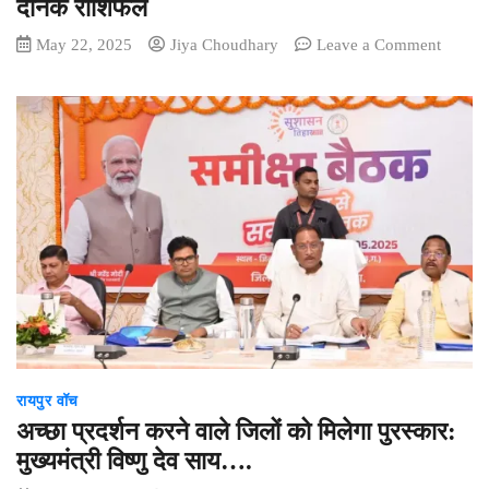
दैनिक राशिफल
on
May 22, 2025
Jiya Choudhary
Leave a Comment
Aaj
Ka
Rashifa
23
May
2025:
इन
राशियों
का
होगा
भाग्योदय
धन-
धान्य
में
रायपुर वॉच
होगी
बढ़ोतरी,
अच्छा प्रदर्शन करने वाले जिलों को मिलेगा पुरस्कार:
पढ़ें
मुख्यमंत्री विष्णु देव साय….
दैनिक