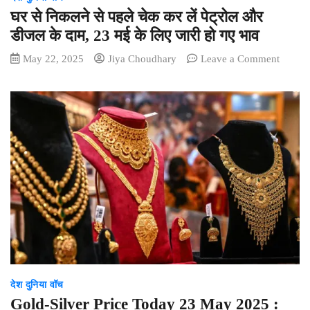
घर से निकलने से पहले चेक कर लें पेट्रोल और
डीजल के दाम, 23 मई के लिए जारी हो गए भाव
on
May 22, 2025
Jiya Choudhary
Leave a Comment
घर
से
निकलने
से
पहले
चेक
कर
लें
पेट्रोल
और
डीजल
के
दाम,
23
देश दुनिया वॉच
मई
के
Gold-Silver Price Today 23 May 2025 :