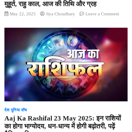
अपने
मुहूर्त, राहु काल, आज की तिथि और ग्रह
शहर
on
May 22, 2025
Jiya Choudhary
Leave a Comment
के
Aaj
रेट
Ka
Pancha
आज
23
मई
2025
का
शुभ
मुहूर्त,
राहु
काल,
आज
की
देश दुनिया वॉच
तिथि
और
Aaj Ka Rashifal 23 May 2025: इन राशियों
ग्रह
का होगा भाग्योदय, धन-धान्य में होगी बढ़ोतरी, पढ़ें