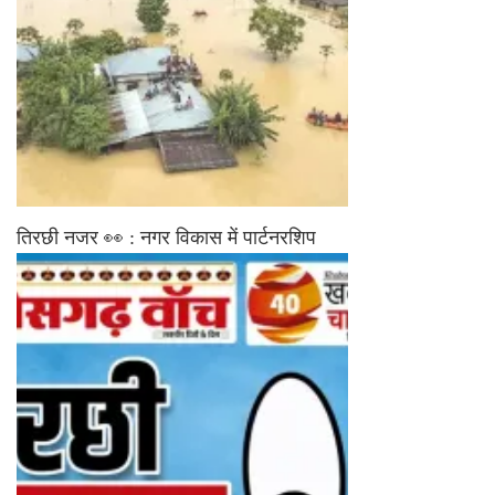
तिरछी नजर 👀 : नगर विकास में पार्टनरशिप