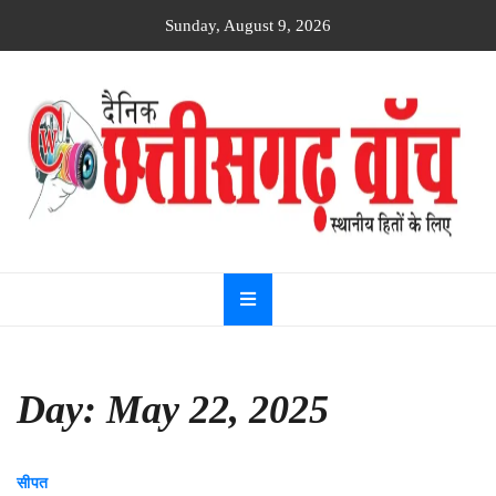
Skip
Sunday, August 9, 2026
to
content
Dainik
Chhattisgarh
watch
Day:
May 22, 2025
सीपत