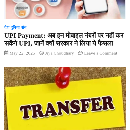
का
मनोनीत
मोहब्बतों
से
लबरेज़
इस्तेक़ब
देश दुनिया वॉच
UPI Payment: अब इन मोबाइल नंबरों पर नहीं कर
सकेंगे UPI, जानें क्यों सरकार ने लिया ये फैसला
on
May 22, 2025
Jiya Choudhary
Leave a Comment
UPI
Paymen
अब
इन
मोबाइल
नंबरों
पर
नहीं
कर
सकेंगे
UPI,
जानें