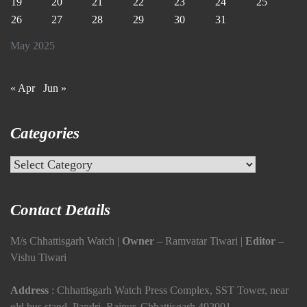
19
20
21
22
23
24
25
26
27
28
29
30
31
May 2025
« Apr
Jun »
Categories
Categories
Contact Details
M/s Chhattisgarh Watch |
Owner
– Ramvatar Tiwari |
Editor
–
Vishu Tiwari
Address
: Chhattisgarh Watch Press Complex, SST Tower, near