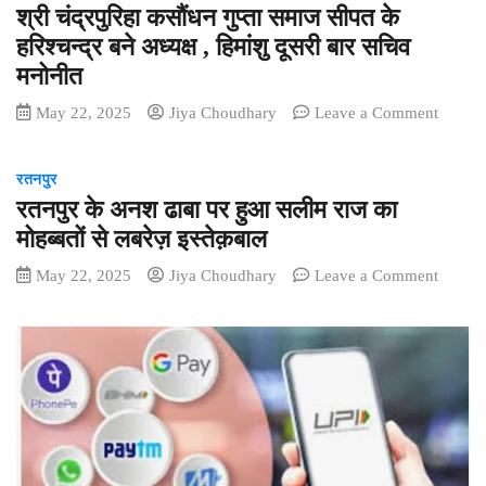
श्री चंद्रपुरिहा कसौंधन गुप्ता समाज सीपत के
हरिश्चन्द्र बने अध्यक्ष , हिमांशु दूसरी बार सचिव
मनोनीत
on
May 22, 2025
Jiya Choudhary
Leave a Comment
श्री
चंद्रपुरि
रतनपुर
कसौंधन
रतनपुर के अनश ढाबा पर हुआ सलीम राज का
गुप्ता
समाज
मोहब्बतों से लबरेज़ इस्तेक़बाल
सीपत
on
May 22, 2025
Jiya Choudhary
Leave a Comment
के
रतनपुर
हरिश्चन्द
के
बने
अनश
अध्यक्ष
ढाबा
,
पर
हिमांशु
हुआ
दूसरी
सलीम
बार
राज
सचिव