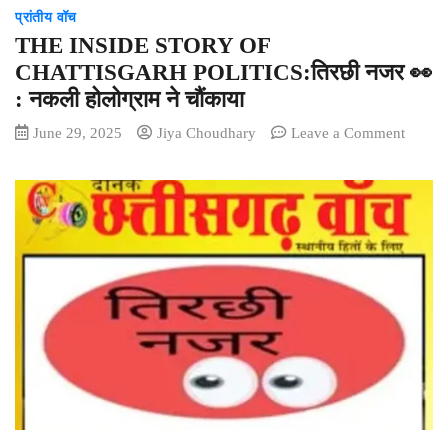
मारपीट
में
प्रांतीय वॉच
शाला
काम-
THE INSIDE STORY OF
प्रवेश
काज
उत्सव
CHATTISGARH POLITICS:तिरछी नजर 👀
और
में
शिक्षा
: नकली होलोग्राम ने चौंकाया
मुख्य
पर
अतिथि
on
June 29, 2025
Jiya Choudhary
Leave a Comment
जोर
रही
THE
विधायक
INSID
उद्धेश्वरी
STOR
पैकरा
OF
CHAT
POLITI
नजर
👀
:
नकली
होलोग्रा
ने
चौंकाया