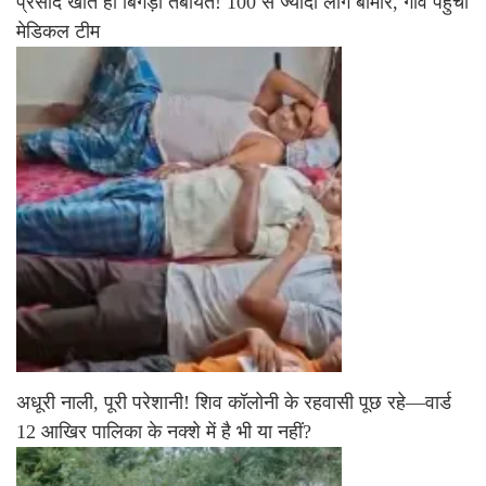
प्रसाद खाते ही बिगड़ी तबीयत! 100 से ज्यादा लोग बीमार, गांव पहुंची
मेडिकल टीम
अधूरी नाली, पूरी परेशानी! शिव कॉलोनी के रहवासी पूछ रहे—वार्ड
12 आखिर पालिका के नक्शे में है भी या नहीं?