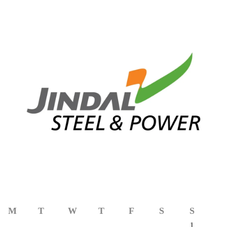
M
T
W
T
F
S
S
1