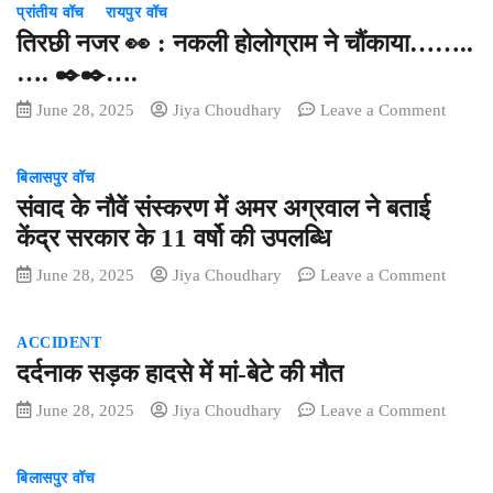
प्रांतीय वॉच
रायपुर वॉच
तिरछी नजर 👀 : नकली होलोग्राम ने चौंकाया……..
…. ✒️✒️….
on
June 28, 2025
Jiya Choudhary
Leave a Comment
तिरछी
नजर
बिलासपुर वॉच
👀
संवाद के नौवें संस्करण में अमर अग्रवाल ने बताई
:
नकली
केंद्र सरकार के 11 वर्षो की उपलब्धि
होलोग्रा
on
June 28, 2025
Jiya Choudhary
Leave a Comment
ने
संवाद
चौंकाय
के
….
ACCIDENT
नौवें
✒️✒️…
दर्दनाक सड़क हादसे में मां-बेटे की मौत
संस्करण
में
on
June 28, 2025
Jiya Choudhary
Leave a Comment
अमर
दर्दनाक
अग्रवा
सड़क
ने
बिलासपुर वॉच
हादसे
बताई