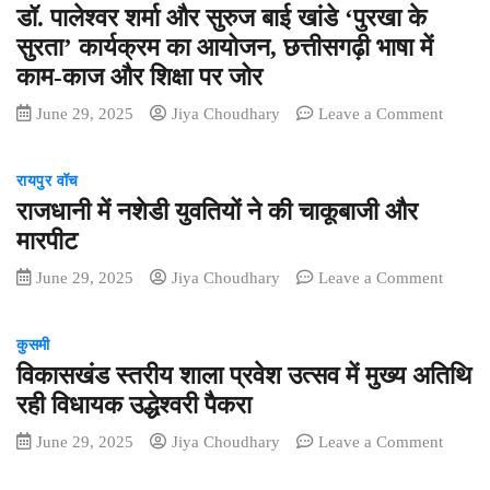
डॉ. पालेश्वर शर्मा और सुरुज बाई खांडे ‘पुरखा के
सुरता’ कार्यक्रम का आयोजन, छत्तीसगढ़ी भाषा में
काम-काज और शिक्षा पर जोर
on
June 29, 2025
Jiya Choudhary
Leave a Comment
डॉ.
पालेश्वर
रायपुर वॉच
शर्मा
राजधानी में नशेडी युवतियों ने की चाकूबाजी और
और
सुरुज
मारपीट
बाई
on
June 29, 2025
Jiya Choudhary
Leave a Comment
खांडे
राजधान
‘पुरखा
में
के
कुसमी
नशेडी
सुरता’
विकासखंड स्तरीय शाला प्रवेश उत्सव में मुख्य अतिथि
युवतियों
कार्यक्र
ने
रही विधायक उद्धेश्वरी पैकरा
का
की
आयोजन
on
June 29, 2025
Jiya Choudhary
Leave a Comment
चाकूबाज
छत्तीसग
विकासख
और
भाषा
स्तरीय