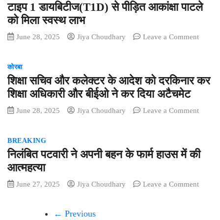
टाइप 1 डायबिटीज(T1D) से पीड़ित आकांक्षा पाटले
में
केंद्र
मां-
को मिला स्वस्थ लाभ
सरकार
बेटे
के
on
June 28, 2025
Jiya Choudhary
Leave a Comment
की
11
टाइप
मौत
वर्षो
1
की
कोरबा
डायबिट
उपलब्धि
शिक्षा सचिव और कलेक्टर के आदेश को दरकिनार कर
से
पीड़ित
शिक्षा अधिकारी और बीईओ ने कर दिया अटैचमेट
आकांक्षा
on
June 28, 2025
Jiya Choudhary
Leave a Comment
पाटले
शिक्षा
को
सचिव
मिला
BREAKING
और
स्वस्थ
निलंबित पटवारी ने अपनी बहन के फार्म हाउस में की
कलेक्टर
लाभ
के
आत्महत्या
आदेश
on
June 27, 2025
Jiya Choudhary
Leave a Comment
को
निलंबित
दरकिना
पटवारी
कर
← Previous
ने
शिक्षा