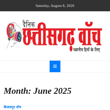
Skip
Saturday, August 8, 2026
to
content
Dainik
Chhattisgarh
watch
Month:
June 2025
बिलासपुर वॉच