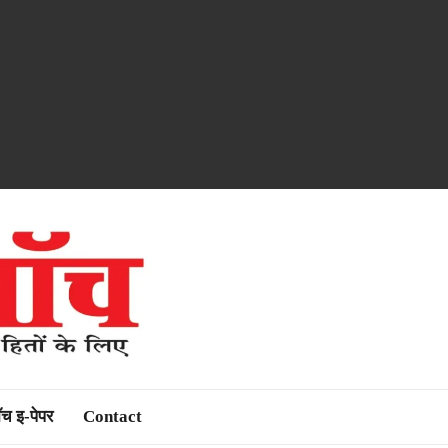
ॉच इ-पेपर
Contact