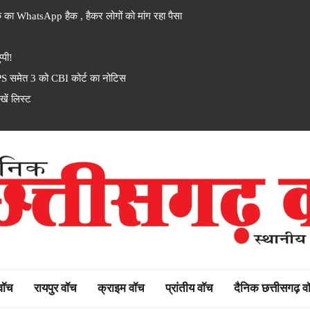
 का WhatsApp हैक , हैकर लोगों को मांग रहा पैसा
्पी!
PS समेत 3 को CBI कोर्ट का नोटिस
ें लिस्ट
rh watch
 वॉच
रायपुर वॉच
क्राइम वॉच
प्रांतीय वॉच
दैनिक छत्तीसगढ़ व