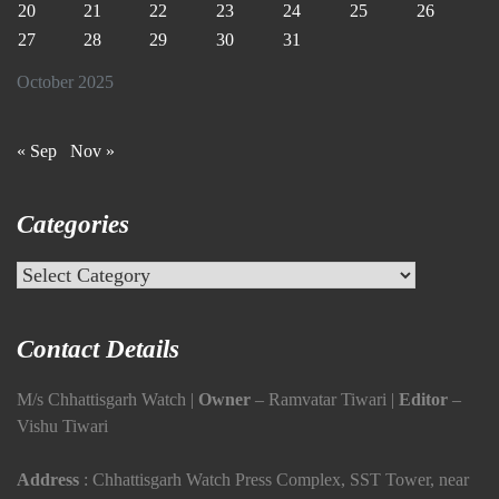
20
21
22
23
24
25
26
27
28
29
30
31
October 2025
« Sep
Nov »
Categories
Categories
Contact Details
M/s Chhattisgarh Watch |
Owner
– Ramvatar Tiwari |
Editor
–
Vishu Tiwari
Address
: Chhattisgarh Watch Press Complex, SST Tower, near