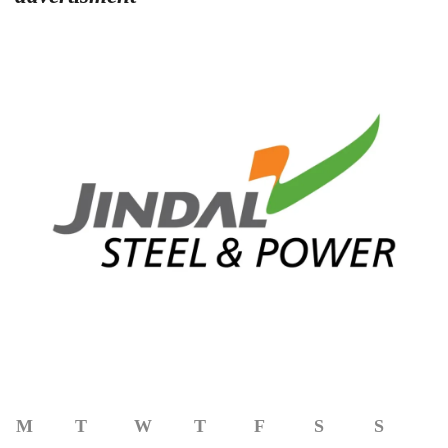
M
T
W
T
F
S
S