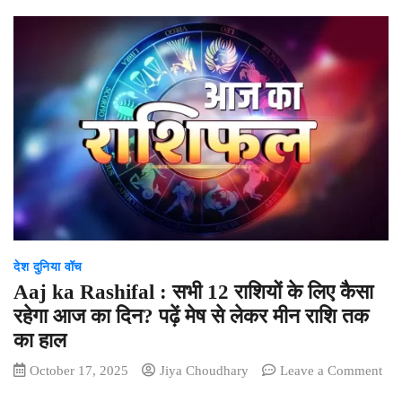
Panchang
18
October
2025:
आज
है
धनतेरस,
नोट
करें
दिन
के
शुभ-
अशुभ
देश दुनिया वॉच
मुहूर्त,
Aaj ka Rashifal : सभी 12 राशियों के लिए कैसा
जानें
राहुकाल
रहेगा आज का दिन? पढ़ें मेष से लेकर मीन राशि तक
का
का हाल
समय
October 17, 2025
Jiya Choudhary
Leave a Comment
on