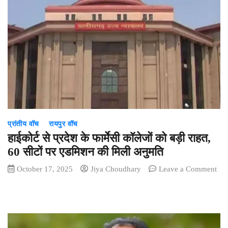
समर्पण
पर
भूपेश
बघेल
ने
कहा-
‘संविधान
जिंदाबाद,
झीरम
शहीद
अमर
प्रांतीय वॉच
रायपुर वॉच
रहे’
हाईकोर्ट से प्रदेश के फार्मेसी कॉलेजों को बड़ी राहत,
60 सीटों पर एडमिशन की मिली अनुमति
October 17, 2025
Jiya Choudhary
Leave a Comment
on
हाईकोर्ट
से
प्रदेश
के