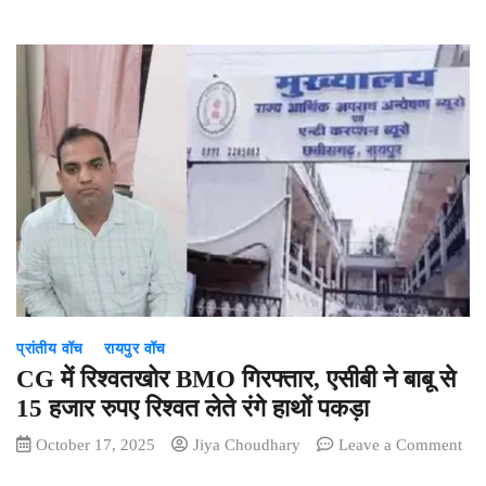
में
का
दिवाली
हाल
पर
रहेगी
इतने
दिन
की
छुट्टी,
स्कूल-
कॉलेज
रहेंगे
बंद,
बच्चों
की
प्रांतीय वॉच
रायपुर वॉच
होगी
CG में रिश्वतखोर BMO गिरफ्तार, एसीबी ने बाबू से
मौज
15 हजार रुपए रिश्वत लेते रंगे हाथों पकड़ा
October 17, 2025
Jiya Choudhary
Leave a Comment
on