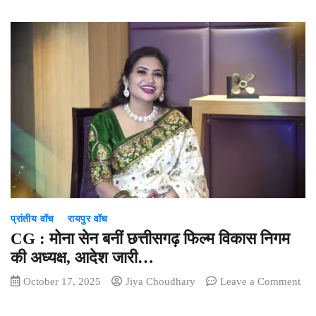
CG
में
रिश्वतखोर
BMO
गिरफ्तार,
एसीबी
ने
बाबू
से
15
हजार
रुपए
रिश्वत
लेते
प्रांतीय वॉच
रायपुर वॉच
रंगे
हाथों
CG : मोना सेन बनीं छत्तीसगढ़ फिल्म विकास निगम
पकड़ा
की अध्यक्ष, आदेश जारी…
October 17, 2025
Jiya Choudhary
Leave a Comment
on
CG