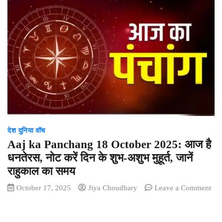
उपमुख्यमंत्री
विजय
शर्मा
के
प्रयासों
से
गन्ना
किसानों
को
दीपावली
पर
मिला
देश दुनिया वॉच
बड़ा
तोहफा
Aaj ka Panchang 18 October 2025: आज है
धनतेरस, नोट करें दिन के शुभ-अशुभ मुहूर्त, जानें
राहुकाल का समय
October 17, 2025
Jiya Choudhary
Leave a Comment
on
Aaj
ka