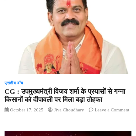
विष्णुदेव
साय
सर्व
पिछड़ा
वर्ग
समाज
के
स्थापना
दिवस
में
हुए
शामिल
प्रांतीय वॉच
CG : उपमुख्यमंत्री विजय शर्मा के प्रयासों से गन्ना
किसानों को दीपावली पर मिला बड़ा तोहफा
October 17, 2025
Jiya Choudhary
Leave a Comment
on
CG
: