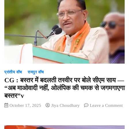
फार्मेसी
कॉलेजों
को
बड़ी
राहत,
60
सीटों
पर
एडमिशन
की
मिली
प्रांतीय वॉच
रायपुर वॉच
अनुमति
CG : बस्तर में बदलती तस्वीर पर बोले सीएम साय —
“अब माओवादी नहीं, ओलंपिक की चमक से जगमगाएगा
बस्तर”v
October 17, 2025
Jiya Choudhary
Leave a Comment
on
CG
: