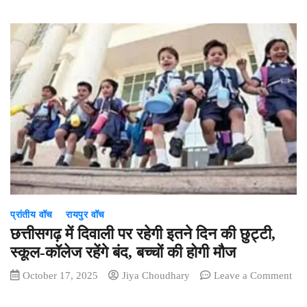
Aaj
ka
Rashifal
:
सभी
12
राशियों
के
लिए
कैसा
रहेगा
आज
का
दिन?
प्रांतीय वॉच
रायपुर वॉच
पढ़ें
मेष
छत्तीसगढ़ में दिवाली पर रहेगी इतने दिन की छुट्टी,
से
स्कूल-कॉलेज रहेंगे बंद, बच्चों की होगी मौज
लेकर
October 17, 2025
Jiya Choudhary
Leave a Comment
मीन
on
राशि
छत्तीसगढ़
तक