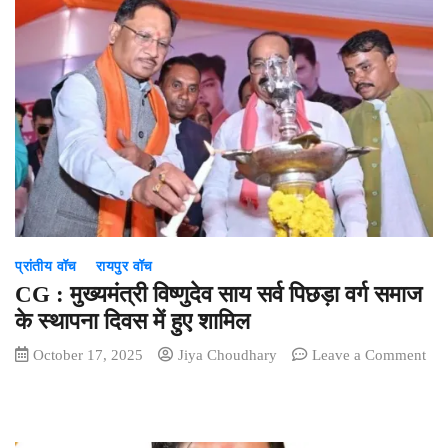
बस्तर
में
बदलती
तस्वीर
पर
बोले
सीएम
साय
—
“अब
माओवादी
नहीं,
प्रांतीय वॉच
रायपुर वॉच
ओलंपिक
की
CG : मुख्यमंत्री विष्णुदेव साय सर्व पिछड़ा वर्ग समाज
चमक
के स्थापना दिवस में हुए शामिल
से
October 17, 2025
Jiya Choudhary
Leave a Comment
जगमगाएगा
on
बस्तर”v
CG
:
मुख्यमंत्री