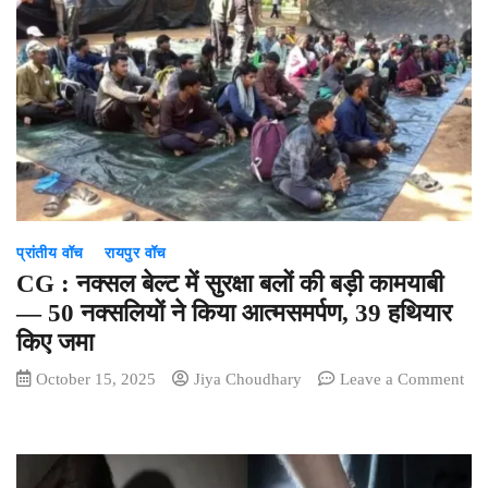
के
दौरान
आपसी
विवाद
में
दो
युवकों
की
मौत
प्रांतीय वॉच
रायपुर वॉच
CG : नक्सल बेल्ट में सुरक्षा बलों की बड़ी कामयाबी
— 50 नक्सलियों ने किया आत्मसमर्पण, 39 हथियार
किए जमा
October 15, 2025
Jiya Choudhary
Leave a Comment
on
CG
:
नक्सल