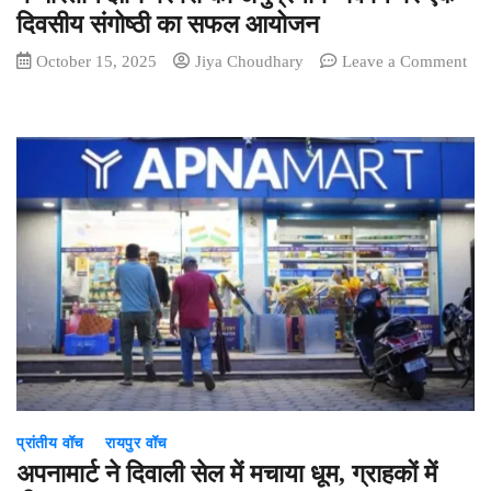
दिवसीय संगोष्ठी का सफल आयोजन
October 15, 2025
Jiya Choudhary
Leave a Comment
on
MATS
विश्वविद्यालय
में
“राष्ट्रीय
शिक्षा
नीति
2020
में
भारतीय
ज्ञान
परंपरा
का
अनुप्रयोग”
विषय
प्रांतीय वॉच
रायपुर वॉच
पर
एक
अपनामार्ट ने दिवाली सेल में मचाया धूम, ग्राहकों में