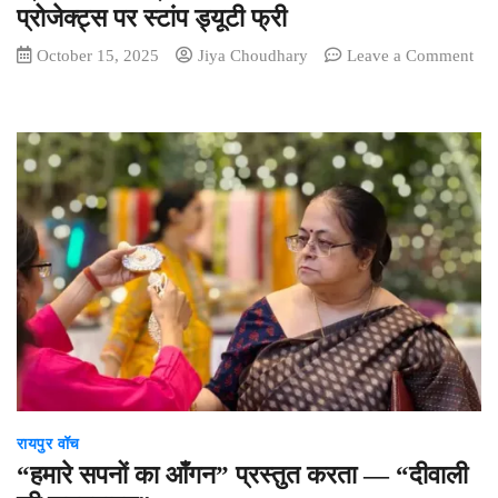
प्रोजेक्ट्स पर स्टांप ड्यूटी फ्री
October 15, 2025
Jiya Choudhary
Leave a Comment
on
श्री
स्वास्तिक
ग्रुप
का
फेस्टिवल
ऑफर…
दो
प्रोजेक्ट्स
पर
स्टांप
ड्यूटी
फ्री
रायपुर वॉच
“हमारे सपनों का आँगन” प्रस्तुत करता — “दीवाली