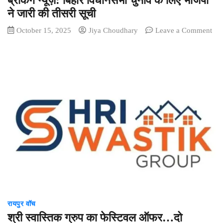
ब्रेकिंग न्यूज़: बिहार विधानसभा चुनाव के लिए भाजपा
दोस्ती
ने जारी की तीसरी सूची
कर
October 15, 2025
Jiya Choudhary
Leave a Comment
शादी
on
का
ब्रेकिंग
झांसा
न्यूज़:
देकर
बिहार
युवती
विधानसभा
से
चुनाव
बार-
के
बार
लिए
दुष्कर्म,
भाजपा
आरोपी
ने
गिरफ्तार
जारी
की
तीसरी
सूची
रायपुर वॉच
श्री स्वास्तिक ग्रुप का फेस्टिवल ऑफर…दो