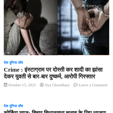
बेल्ट
में
सुरक्षा
बलों
की
बड़ी
कामयाबी
—
50
नक्सलियों
ने
देश दुनिया वॉच
किया
आत्मसमर्पण,
Crime : इंस्टाग्राम पर दोस्ती कर शादी का झांसा
39
देकर युवती से बार-बार दुष्कर्म, आरोपी गिरफ्तार
हथियार
October 15, 2025
Jiya Choudhary
Leave a Comment
किए
on
जमा
Crime
:
देश दुनिया वॉच
इंस्टाग्राम
पर