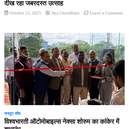
दिवसीय
दीख रहा जबरदस्त उत्साह
संगोष्ठी
October 15, 2025
Jiya Choudhary
Leave a Comment
का
on
सफल
अपनामार्ट
आयोजन
ने
दिवाली
सेल
में
मचाया
धूम,
ग्राहकों
में
दीख
रहा
जबरदस्त
उत्साह
रायपुर वॉच
विश्वभारती ऑटोमोबाइल्स नेक्सा शोरुम का कांकेर में