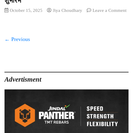
शुभारंभ
October 15, 2025
Jiya Choudhary
Leave a Comment
on
विश्वभारती
ऑटोमोबाइल्स
नेक्सा
← Previous
शोरुम
का
कांकेर
में
शुभारंभ
Advertisment