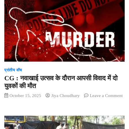
का
निधन,
पंकज
धीर
ने
68
साल
की
उम्र
में
ली
प्रांतीय वॉच
अंतिम
सांस
CG : नवाखाई उत्सव के दौरान आपसी विवाद में दो
युवकों की मौत
October 15, 2025
Jiya Choudhary
Leave a Comment
on
CG
:
नवाखाई
उत्सव