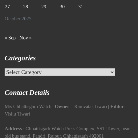
27
28
29
30
31
October 2025
« Sep
Nov »
Categories
Categories
Contact Details
M/s Chhattisgarh Watch |
Owner
– Ramvatar Tiwari |
Editor
–
Vishu Tiwari
Address
: Chhattisgarh Watch Press Complex, SST Tower, near
old bus stand, Pandri, Raipur, Chhattisgarh 492001