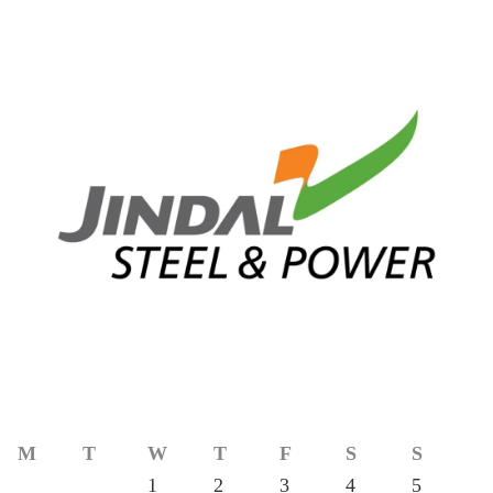
M
T
W
T
F
S
S
1
2
3
4
5