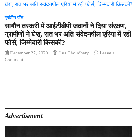
प्रांतीय वॉच
सागौन तस्करी में आईटीबीपी जवानों ने दिया संरक्षण,
ग्रामीणों ने घेरा, रात भर अति संवेदनषील एरिया में रही
फोर्स, जिम्मेदारी किसकी?
December 27, 2020
Jiya Choudhary
Leave a
on
Comment
सागौन
तस्करी
में
आईटीबीपी
जवानों
ने
दिया
संरक्षण,
Advertisment
ग्रामीणों
ने
घेरा,