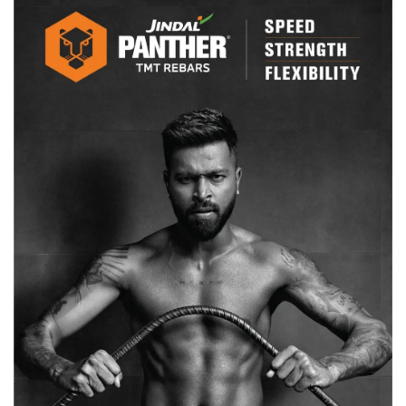
रात
भर
अति
संवेदनषील
एरिया
में
रही
फोर्स,
जिम्मेदारी
किसकी?