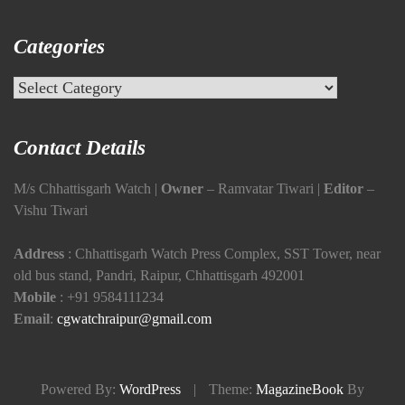
Categories
Categories
Contact Details
M/s Chhattisgarh Watch |
Owner
– Ramvatar Tiwari |
Editor
–
Vishu Tiwari
Address
: Chhattisgarh Watch Press Complex, SST Tower, near
old bus stand, Pandri, Raipur, Chhattisgarh 492001
Mobile
:
+91 9584111234
Email
:
cgwatchraipur@gmail.com
Powered By:
WordPress
|
Theme:
MagazineBook
By