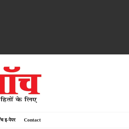
ॉच इ-पेपर
Contact