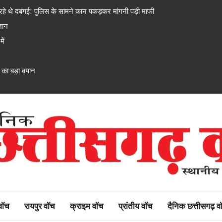
 दबंगई! पुलिस के सामने कान पकड़कर मांगनी पड़ी माफी
 जान
ें
ी का बड़ा बयान
rh watch
 वॉच
रायपुर वॉच
क्राइम वॉच
प्रांतीय वॉच
दैनिक छत्तीसगढ़ व