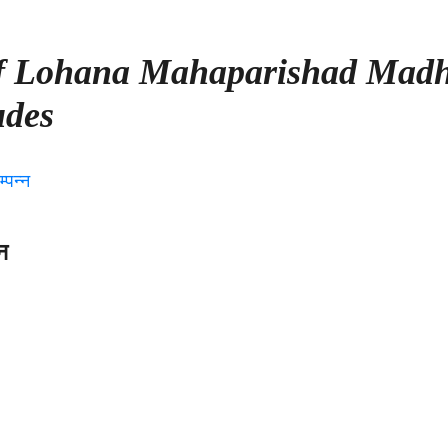
of Lohana Mahaparishad Mad
udes
न
ा
रिषद
ेत्र
ीसगढ़