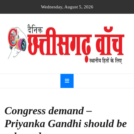
Skip
Wednesday, August 5, 2026
to
content
Dainik
Chhattisgarh
watch
Congress demand –
Priyanka Gandhi should be