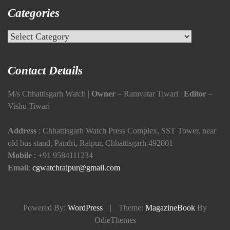
Categories
Categories
Contact Details
M/s Chhattisgarh Watch |
Owner
– Ramvatar Tiwari |
Editor
–
Vishu Tiwari
Address
: Chhattisgarh Watch Press Complex, SST Tower, near
old bus stand, Pandri, Raipur, Chhattisgarh 492001
Mobile
:
+91 9584111234
Email
:
cgwatchraipur@gmail.com
Powered By:
WordPress
|
Theme:
MagazineBook
By
OdieThemes