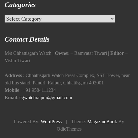
Categories
Categories
Contact Details
M/s Chhattisgarh Watch |
Owner
– Ramvatar Tiwari |
Editor
–
Vishu Tiwari
Address
: Chhattisgarh Watch Press Complex, SST Tower, near
old bus stand, Pandri, Raipur, Chhattisgarh 492001
Mobile
:
+91 9584111234
Email
:
cgwatchraipur@gmail.com
Powered By:
WordPress
|
Theme:
MagazineBook
By
OdieThemes