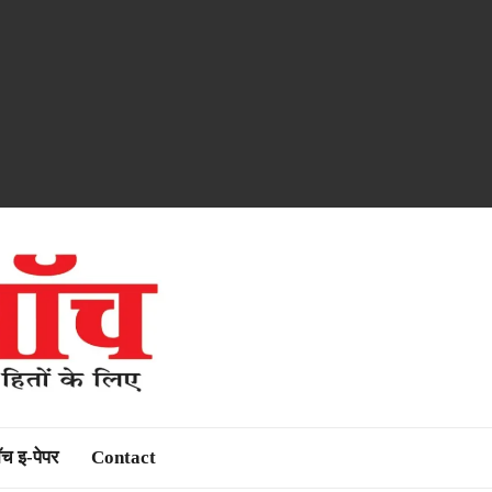
ॉच इ-पेपर
Contact