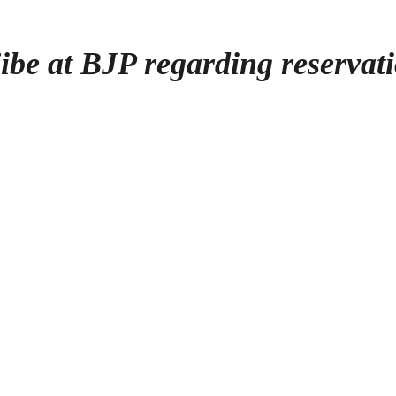
be at BJP regarding reservat
on
आरक्षण
को
लेकर
सीएम
भूपेश
बघेल
का
बीजेपी
पर
तंज,