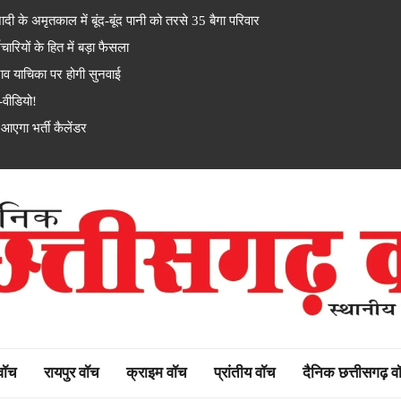
े अमृतकाल में बूंद-बूंद पानी को तरसे 35 बैगा परिवार
यों के हित में बड़ा फैसला
 याचिका पर होगी सुनवाई
-वीडियो!
एगा भर्ती कैलेंडर
rh watch
 वॉच
रायपुर वॉच
क्राइम वॉच
प्रांतीय वॉच
दैनिक छत्तीसगढ़ व