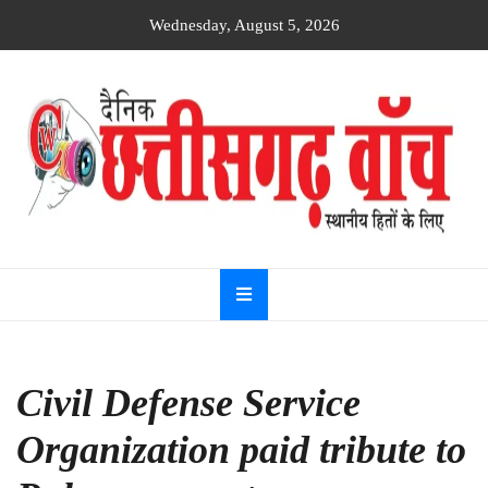
Skip
Wednesday, August 5, 2026
to
content
Dainik
Chhattisgarh
watch
Civil Defense Service
Organization paid tribute to