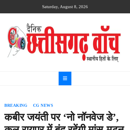
Skip
Saturday, August 8, 2026
to
content
Dainik
Chhattisgarh
watch
BREAKING
CG NEWS
कबीर जयंती पर ‘नो नॉनवेज डे’,
कल रायपुर में बंद रहेंगी मांस-मटन