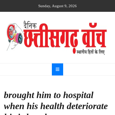
Skip
Sunday, August 9, 2026
to
content
Dainik
Chhattisgarh
watch
brought him to hospital
when his health deteriorate