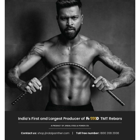
दे
ऐसे
दिया
चकमा…