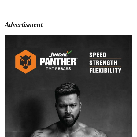
के
कब्जे
से
जवान
Advertisment
को
किया
गया
रिहा….
तरेम
CRPf
केम्प
में
लाया
जा
रहा
–
सूत्र