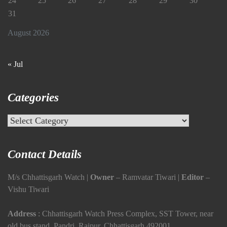
24
25
26
27
28
29
30
31
August 2026
« Jul
Categories
Categories
Contact Details
M/s Chhattisgarh Watch |
Owner
– Ramvatar Tiwari |
Editor
–
Vishu Tiwari
Address
: Chhattisgarh Watch Press Complex, SST Tower, near
old bus stand, Pandri, Raipur, Chhattisgarh 492001