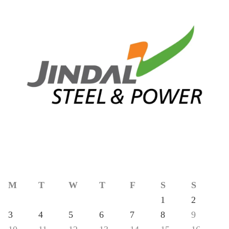
M
T
W
T
F
S
S
1
2
3
4
5
6
7
8
9