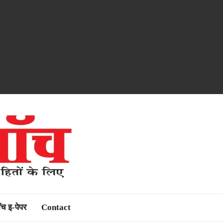
ॉच इ-पेपर
Contact