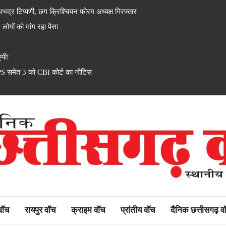
्र टिप्पणी, छग क्रिश्चियन फोरम अध्यक्ष गिरफ्तार
गों को मांग रहा पैसा
्पी!
PS समेत 3 को CBI कोर्ट का नोटिस
rh watch
 वॉच
रायपुर वॉच
क्राइम वॉच
प्रांतीय वॉच
दैनिक छत्तीसगढ़ व