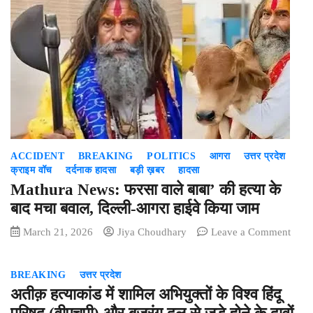
ACCIDENT
BREAKING
POLITICS
आगरा
उत्तर प्रदेश
क्राइम वॉच
दर्दनाक हादसा
बड़ी ख़बर
हादसा
Mathura News: फरसा वाले बाबा’ की हत्या के
बाद मचा बवाल, दिल्ली-आगरा हाईवे किया जाम
on
March 21, 2026
Jiya Choudhary
Leave a Comment
Math
News
BREAKING
उत्तर प्रदेश
फरसा
अतीक़ हत्याकांड में शामिल अभियुक्तों के विश्व हिंदू
वाले
बाबा’