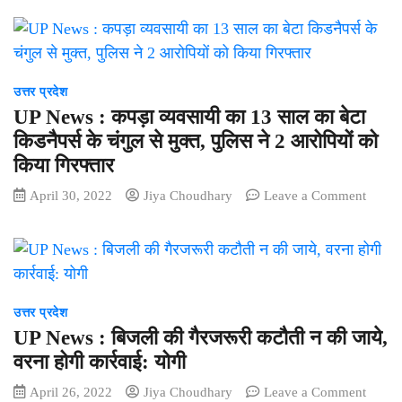
से
ग्राम
परेशान
मादक
युवक
पदार्थ
ने
ट्रेन
उत्तर प्रदेश
के
UP News : कपड़ा व्‍यवसायी का 13 साल का बेटा
सामने
किडनैपर्स के चंगुल से मुक्‍त, पुलिस ने 2 आरोपियों को
की
किया गिरफ्तार
खुदखुशी,
पढ़े
on
April 30, 2022
Jiya Choudhary
Leave a Comment
पूरी
UP
ख़बर
News
:
कपड़ा
व्‍यवसाय
का
उत्तर प्रदेश
13
UP News : बिजली की गैरजरूरी कटौती न की जाये,
साल
वरना होगी कार्रवाई: योगी
का
on
April 26, 2022
Jiya Choudhary
Leave a Comment
बेटा