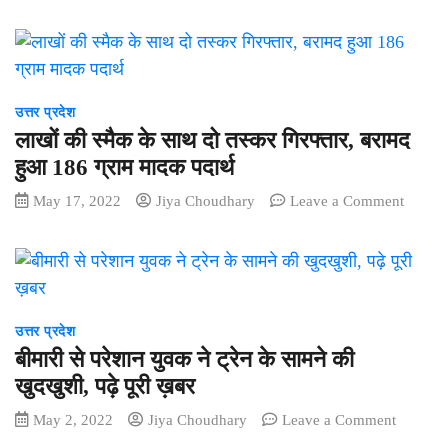
बिन
एसटीए
दावों
दुल्हन
ने
को
की
एनकाउ
वीएचपी
बारात
में
ने
लौटी,
मार
ख़ारिज
दूल्हा
उत्तर प्रदेश
गिराया
किया
साथ
लाखों की स्मैक के साथ दो तस्कर गिरफ्तार, बरामद
है.
नहीं
हुआ 186 ग्राम मादक पदार्थ
लाया
on
May 17, 2022
Jiya Choudhary
Leave a Comment
था
लाखों
फोटोग्र
की
पढ़े
स्मैक
के
साथ
दो
उत्तर प्रदेश
तस्कर
बीमारी से परेशान युवक ने ट्रेन के सामने की
गिरफ्तार
खुदखुशी, पढ़े पूरी ख़बर
बरामद
on
May 2, 2022
Jiya Choudhary
Leave a Comment
हुआ
बीमारी
186