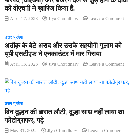
परिषद (वीएचपी) और बजरंग दल से जुड़े होने के दावों
की
को वीएचपी ने ख़ारिज किया है.
हत्या
के
on
April 17, 2023
Jiya Choudhary
Leave a Comment
बाद
अतीक़
मचा
हत्याकां
उत्तर प्रदेश
बवाल,
में
अतीक़ के बेटे असद और उसके सहयोगी गुलाम को
दिल्ली
शामिल
आगरा
अभियुक्त
यूपी एसटीएफ ने एनकाउंटर में मार गिराया
हाईवे
के
on
April 13, 2023
Jiya Choudhary
Leave a Comment
किया
विश्व
अतीक़
जाम
हिंदू
के
परिषद
बेटे
(वीएचपी
असद
और
और
बजरंग
उसके
उत्तर प्रदेश
दल
सहयोगी
बिन दुल्हन की बारात लौटी, दूल्हा साथ नहीं लाया था
से
गुलाम
जुड़े
फोटोग्राफर, पढ़े
को
होने
on
May 31, 2022
Jiya Choudhary
Leave a Comment
यूपी
के