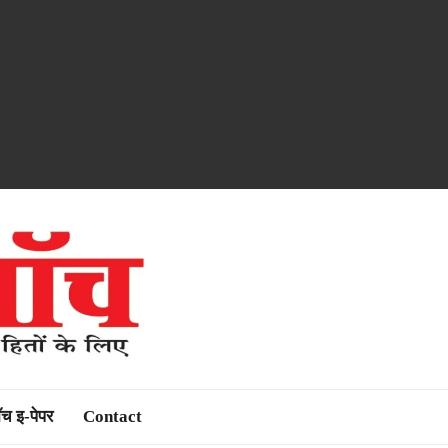
ॉच इ-पेपर
Contact