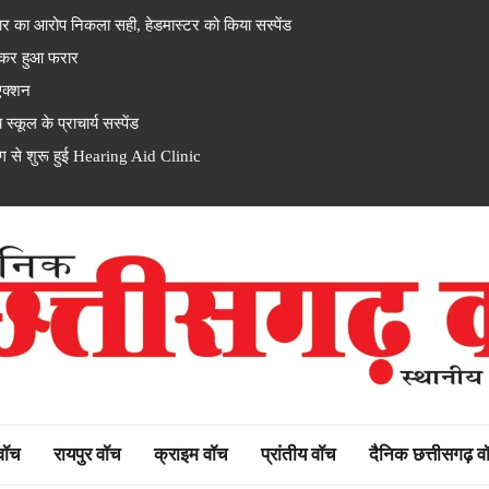
र का आरोप निकला सही, हेडमास्टर को किया सस्पेंड
 कर हुआ फरार
एक्शन
ूल के प्राचार्य सस्पेंड
से शुरू हुई Hearing Aid Clinic
rh watch
 वॉच
रायपुर वॉच
क्राइम वॉच
प्रांतीय वॉच
दैनिक छत्तीसगढ़ व