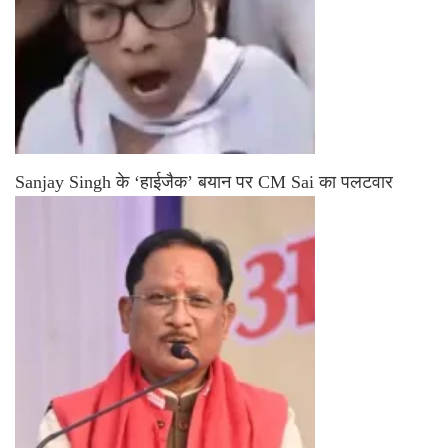
Sanjay Singh के ‘हाईजैक’ बयान पर CM Sai का पलटवार