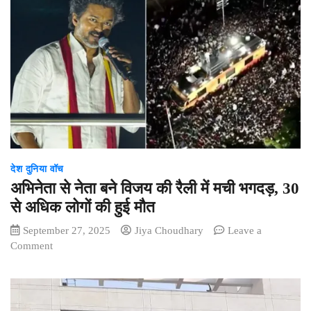
:
नन-
गिरफ्तारी,
प्रदर्शन
के
पीछे
कौन?….
….
✒️✒️….
देश दुनिया वॉच
अभिनेता से नेता बने विजय की रैली में मची भगदड़, 30
से अधिक लोगों की हुई मौत
September 27, 2025
Jiya Choudhary
Leave a
on
Comment
अभिनेता
से
नेता
बने