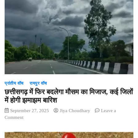
हो
जाएं
सावधान!
ब्याज
के
साथ
वापस
करना
पडे़गा
PF
का
सारा
प्रांतीय वॉच
रायपुर वॉच
पैसा…
जानें
छत्तीसगढ़ में फिर बदलेगा मौसम का मिजाज, कई जिलों
क्या
में होगी झमाझम बारिश
है
September 27, 2025
Jiya Choudhary
Leave a
नए
on
Comment
नियम
छत्तीसगढ़
में
फिर