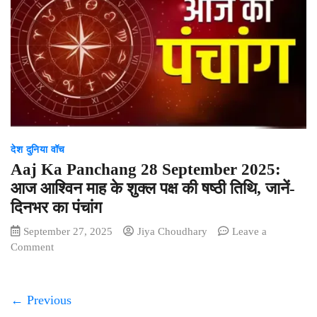
यात्रा
केंद्रीय
मंत्री
डिप्टी
सीएम
और
विधायकों
ने
किया
देश दुनिया वॉच
स्वागत*
Aaj Ka Panchang 28 September 2025:
आज आश्विन माह के शुक्ल पक्ष की षष्ठी तिथि, जानें-
दिनभर का पंचांग
September 27, 2025
Jiya Choudhary
Leave a
on
Comment
Aaj
Ka
Panchang
← Previous
28