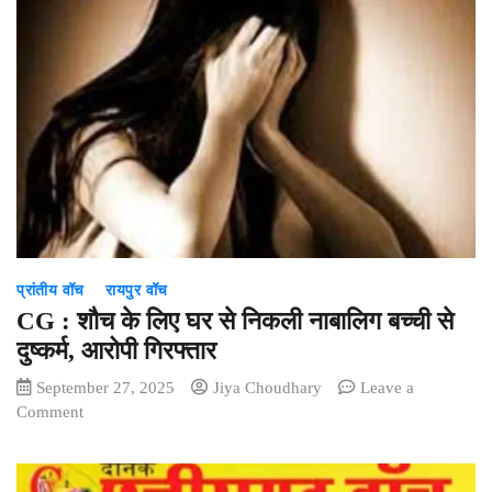
हादसा
:
विधायक
अनुज
शर्मा
ने
दो
स्थानीय
मृतकों
के
परिजनों
को
प्रांतीय वॉच
रायपुर वॉच
सौंपा
46.50
CG : शौच के लिए घर से निकली नाबालिग बच्ची से
लाख
दुष्कर्म, आरोपी गिरफ्तार
का
September 27, 2025
Jiya Choudhary
Leave a
चेक
on
Comment
CG
:
शौच