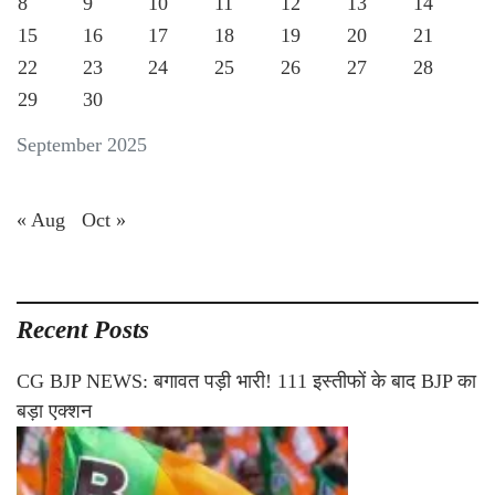
8
9
10
11
12
13
14
15
16
17
18
19
20
21
22
23
24
25
26
27
28
29
30
September 2025
« Aug
Oct »
Recent Posts
CG BJP NEWS: बगावत पड़ी भारी! 111 इस्तीफों के बाद BJP का
बड़ा एक्शन