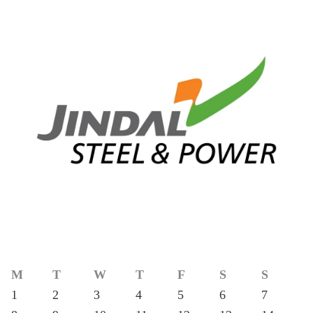
M
T
W
T
F
S
S
1
2
3
4
5
6
7