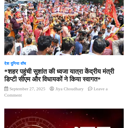
तो
यह
परीक्षा
होगी
अनिवार्य,
29
से
शुरू
होगा
पंजीयन
देश दुनिया वॉच
*शहर पहुंची सुशांत की ध्वजा यात्रा केंद्रीय मंत्री
डिप्टी सीएम और विधायकों ने किया स्वागत*
September 27, 2025
Jiya Choudhary
Leave a
on
Comment
*शहर
पहुंची
सुशांत
की
ध्वजा