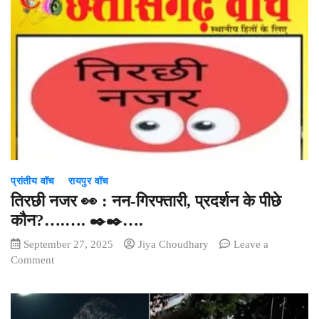
के
लिए
घर
से
निकली
नाबालिग
बच्ची
से
दुष्कर्म,
आरोपी
गिरफ्तार
प्रांतीय वॉच
रायपुर वॉच
तिरछी नजर 👀 : नन-गिरफ्तारी, प्रदर्शन के पीछे
कौन?….…. ✒️✒️….
September 27, 2025
Jiya Choudhary
Leave a
on
Comment
तिरछी
नजर
👀