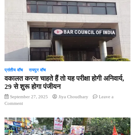
विजय
की
रैली
में
मची
भगदड़,
30
से
अधिक
लोगों
प्रांतीय वॉच
रायपुर वॉच
की
हुई
वकालत करना चाहते हैं तो यह परीक्षा होगी अनिवार्य,
मौत
29 से शुरू होगा पंजीयन
September 27, 2025
Jiya Choudhary
Leave a
on
Comment
वकालत
करना
चाहते
हैं