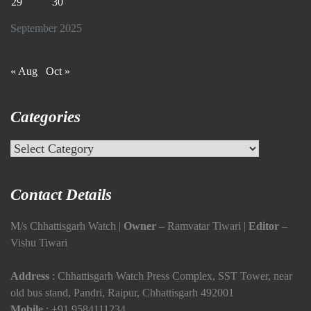
29
30
September 2025
« Aug
Oct »
Categories
Categories
Contact Details
M/s Chhattisgarh Watch |
Owner
– Ramvatar Tiwari |
Editor
–
Vishu Tiwari
Address
: Chhattisgarh Watch Press Complex, SST Tower, near
old bus stand, Pandri, Raipur, Chhattisgarh 492001
Mobile
:
+91 9584111234