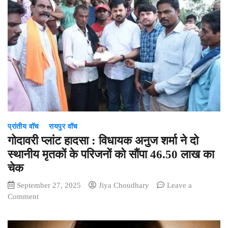
बड़ी
प्रशासनिक
सर्जरी,
18
IAS
का
तबादला,
देखिए
लिस्ट
प्रांतीय वॉच
रायपुर वॉच
गोदावरी प्लांट हादसा : विधायक अनुज शर्मा ने दो
स्थानीय मृतकों के परिजनों को सौंपा 46.50 लाख का
चेक
September 27, 2025
Jiya Choudhary
Leave a
on
Comment
गोदावरी
प्लांट