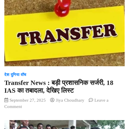
बदलेगा
मौसम
का
मिजाज,
कई
जिलों
में
होगी
झमाझम
बारिश
देश दुनिया वॉच
Transfer News : बड़ी प्रशासनिक सर्जरी, 18
IAS का तबादला, देखिए लिस्ट
September 27, 2025
Jiya Choudhary
Leave a
on
Comment
Transfer
News
: