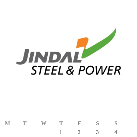
M
T
W
T
F
S
S
1
2
3
4