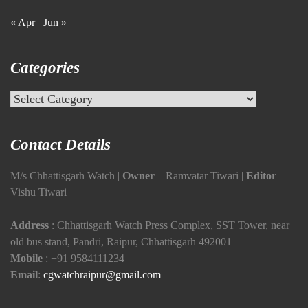
« Apr
Jun »
Categories
Categories
Contact Details
M/s Chhattisgarh Watch |
Owner
– Ramvatar Tiwari |
Editor
–
Vishu Tiwari
Address
: Chhattisgarh Watch Press Complex, SST Tower, near
old bus stand, Pandri, Raipur, Chhattisgarh 492001
Mobile
:
+91 9584111234
Email
:
cgwatchraipur@gmail.com