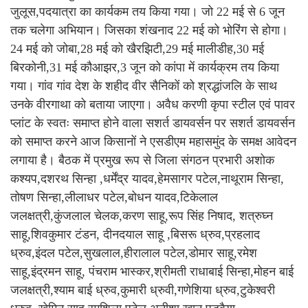
जुलूस,पदयात्रा का कार्यकम तय किया गया। जो 22 मई से 6 जून
तक चलेगा अभियान। जिसका शंखनाद 22 मई को भोरिंग से होगा।
24 मई को जोबा,28 मई को खैरझिटी,29 मई मालीडीह,30 मई
बिरकोनी,31 मई कौआझर,3 जून को कांपा में कार्यक्रम तय किया
गया। गांव गांव देश के शहीद वीर सैनिकों को श्रद्धांजलि के साथ
उनके वीरगाथा को बताया जाएगा। अवैध करणी कृपा स्टील एवं पावर
प्लांट के स्वतः समाप्त होने वाला सशर्त डायवर्सन पर सशर्त डायवर्सन
को समाप्त करने आज किसानों ने एसडीएम महासमुंद के समक्ष आवेदन
लगाया है। बैठक में प्रमुख रूप से जिला संगठन प्रभारी अशोक
कश्यप,दशरथ सिन्हा ,धर्मेंद्र यादव,हेमसागर पटेल,नाथूराम सिन्हा,
तोषण सिन्हा,लीलाधर पटेल,बोधन यादव,टिकेलाल
जलक्षत्री,कुंजलाल चेलक,करण साहू,रूप सिंह निषाद, शत्रुघ्न
साहू,शिवकुमार टंडन, दीनदयाल साहू ,बिसरू ध्रुव,प्रहलाद
ध्रुव,इंदल पटेल,सुखलाल,हीरालाल पटेल,डोमार साहू,रमेश
साहू,इंद्रमन साहू, पंचराम भास्कर,श्रीमती राधाबाई सिन्हा,मोहन बाई
जलक्षत्री,श्याम बाई ध्रुव,कुमारी ध्रुवी,गणेशिया ध्रुव,टुकेश्वरी