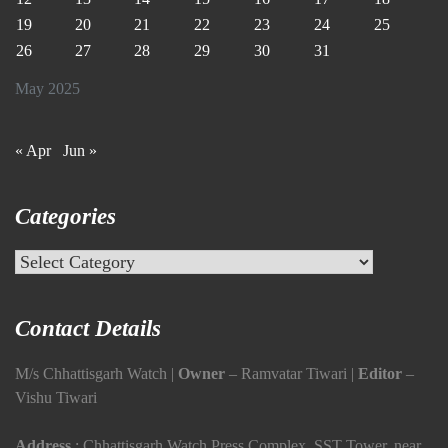
19
20
21
22
23
24
25
26
27
28
29
30
31
May 2025
« Apr
Jun »
Categories
Categories
Contact Details
M/s Chhattisgarh Watch |
Owner
– Ramvatar Tiwari |
Editor
–
Vishu Tiwari
Address
: Chhattisgarh Watch Press Complex, SST Tower, near