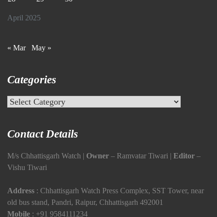
April 2025
« Mar
May »
Categories
Categories
Contact Details
M/s Chhattisgarh Watch |
Owner
– Ramvatar Tiwari |
Editor
–
Vishu Tiwari
Address
: Chhattisgarh Watch Press Complex, SST Tower, near
old bus stand, Pandri, Raipur, Chhattisgarh 492001
Mobile
:
+91 9584111234