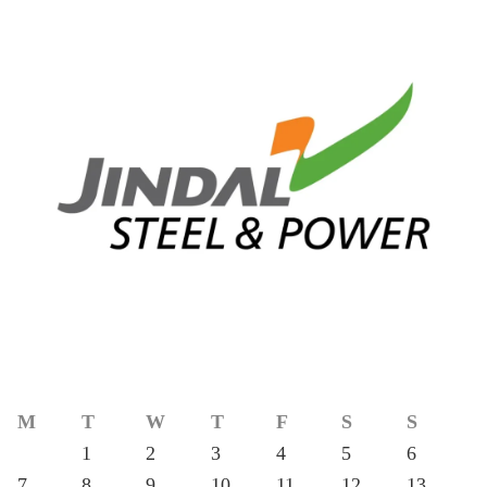
M
T
W
T
F
S
S
1
2
3
4
5
6
7
8
9
10
11
12
13