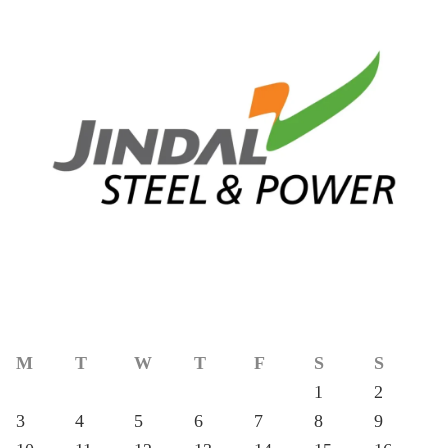
M
T
W
T
F
S
S
1
2
3
4
5
6
7
8
9