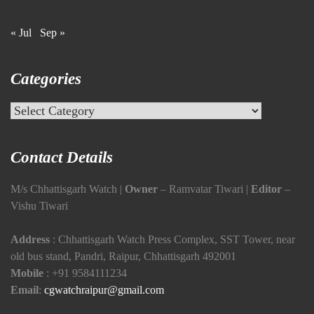
« Jul
Sep »
Categories
Categories
Contact Details
M/s Chhattisgarh Watch |
Owner
– Ramvatar Tiwari |
Editor
–
Vishu Tiwari
Address
: Chhattisgarh Watch Press Complex, SST Tower, near
old bus stand, Pandri, Raipur, Chhattisgarh 492001
Mobile
:
+91 9584111234
Email
:
cgwatchraipur@gmail.com