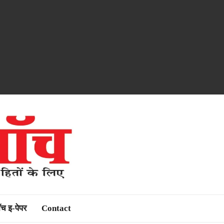
ॉच इ-पेपर
Contact