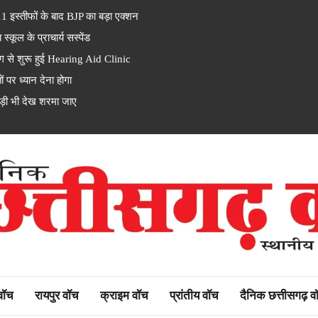
इस्तीफों के बाद BJP का बड़ा एक्शन
ूल के प्राचार्य सस्पेंड
से शुरू हुई Hearing Aid Clinic
पर ध्यान देना होगा
ड़ी भी देख शरमा जाए
rh watch
 वॉच
रायपुर वॉच
क्राइम वॉच
प्रांतीय वॉच
दैनिक छत्तीसगढ़ व