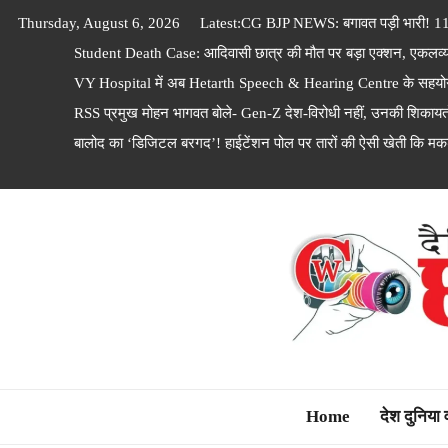
Skip
Thursday, August 6, 2026
Latest:
CG BJP NEWS: बगावत पड़ी भारी! 111 
to
Student Death Case: आदिवासी छात्र की मौत पर बड़ा एक्शन, एकलव्य स्क
content
VY Hospital में अब Hetarth Speech & Hearing Centre के सहयोग 
RSS प्रमुख मोहन भागवत बोले- Gen-Z देश-विरोधी नहीं, उनकी शिकायतों 
बालोद का ‘डिजिटल बरगद’! हाईटेंशन पोल पर तारों की ऐसी खेती कि मक
Dainik Chhattisga
Home
देश दुनिया