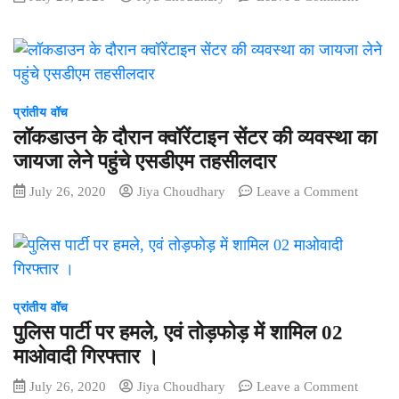
कावंर
जनपद
यात्रा
पंचायत
कर
मैनपुर
पहुंचे
एवं
भाठीगढ़
पुलिस
विभाग
प्रांतीय वॉच
की
लॉकडाउन के दौरान क्वॉरेंटाइन सेंटर की व्यवस्था का
टीम
जायजा लेने पहुंचे एसडीएम तहसीलदार
ने
on
July 26, 2020
Jiya Choudhary
Leave a Comment
बगैर
लॉकडाउ
मास्क
के
लगाने
दौरान
वाले
क्वॉरेंटा
लोगो
सेंटर
के
की
प्रांतीय वॉच
विरूध्द
व्यवस्था
की
पुलिस पार्टी पर हमले, एवं तोड़फोड़ में शामिल 02
का
चालानी
माओवादी गिरफ्तार ।
जायजा
कार्यवाही
on
July 26, 2020
Jiya Choudhary
Leave a Comment
लेने