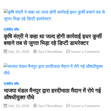
वाहनों
#Spea
की
पर
हो
कोरबा
रही
सांसद
है
ज्योत्सना
सघन
चरणदास
प्रांतीय वॉच
जांच
महंत
कृषि मंत्री ने कहा था जल्द होगी कार्रवाई इधर कुर्सी
ने
बचाने तब से जुगत भिड़ा रहे डिप्टी डायरेक्टर
कहा
on
July 26, 2020
Jiya Choudhary
Leave a Comment
देश
कृषि
देख
मंत्री
रहा
ने
है
कहा
किस
था
तरह
जल्द
प्रांतीय वॉच
भाजपा
होगी
लोकतंत्र
भाजपा मंडल मैनपुर द्वारा हरदीभाठा मैदान में रोपे गई
कार्रवाई
ही
औषधीयुक्त पौधे
इधर
हत्या
on
July 26, 2020
Jiya Choudhary
Leave a Comment
कुर्सी
पर
भाजपा