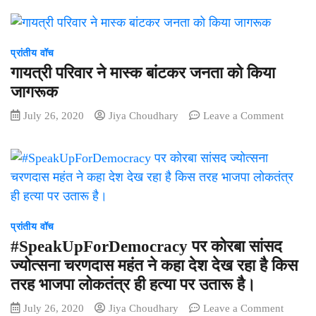
वायरस
के
बढ़ते
प्रांतीय वॉच
संक्रमण
गायत्री परिवार ने मास्क बांटकर जनता को किया
के
चलते
जागरूक
प्रशासन
on
July 26, 2020
Jiya Choudhary
Leave a Comment
के
गायत्री
तेवर
परिवार
हुए
ने
सख्त,
मास्क
जिले
बांटकर
के
जनता
प्रवेश
को
द्वार
प्रांतीय वॉच
किया
केशकाल
#SpeakUpForDemocracy पर कोरबा सांसद
जागरूक
में
ज्योत्सना चरणदास महंत ने कहा देश देख रहा है किस
आने-
तरह भाजपा लोकतंत्र ही हत्या पर उतारू है।
जाने
वाले
on
July 26, 2020
Jiya Choudhary
Leave a Comment