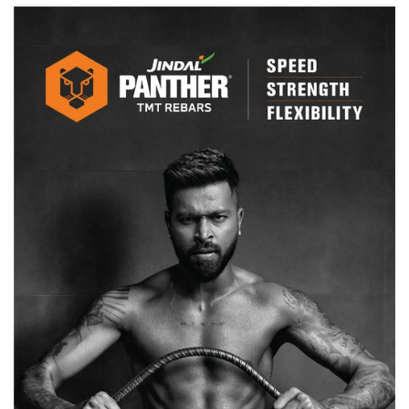
किराया
25%
बढ़ेगा,
आरडीए
को
1
रुपए
फीट
में
देंगे
जमीन…