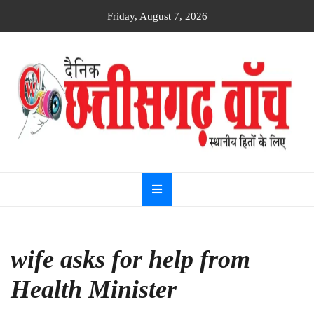
Skip
Friday, August 7, 2026
to
content
Dainik
Chhattisgarh
watch
wife asks for help from
Health Minister