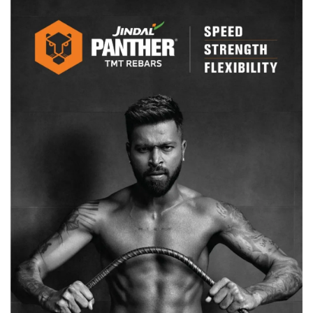
स्वास्थ्य
मंत्री
से
मदद
की
गुहार