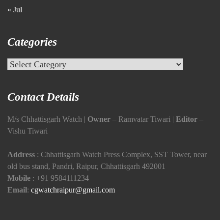
« Jul
Categories
Categories
Contact Details
M/s Chhattisgarh Watch |
Owner
– Ramvatar Tiwari |
Editor
–
Vishu Tiwari
Address
: Chhattisgarh Watch Press Complex, SST Tower, near
old bus stand, Pandri, Raipur, Chhattisgarh 492001
Mobile
:
+91 9584111234
Email
:
cgwatchraipur@gmail.com