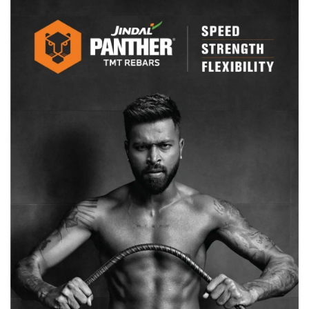
मतदान
के
लिए
जनता
का
आभार