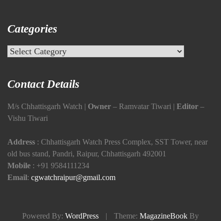
Categories
Categories
Contact Details
M/s Chhattisgarh Watch |
Owner
– Ramvatar Tiwari |
Editor
–
Vishu Tiwari
Address
: Chhattisgarh Watch Press Complex, SST Tower, near
old bus stand, Pandri, Raipur, Chhattisgarh 492001
Mobile
:
+91 9584111234
Email
:
cgwatchraipur@gmail.com
Powered By:
WordPress
|
Theme:
MagazineBook
By