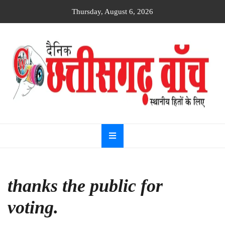
Skip
Thursday, August 6, 2026
to
content
Dainik
Chhattisgarh
watch
thanks the public for
voting.