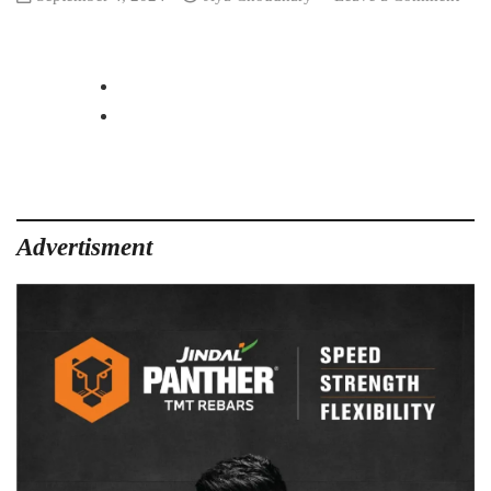
on
अब
चश्मे
को
कहें
अलविदा!
भारत
में
आई
नई
Advertisment
आई-
ड्रॉप,
15
मिनट
में
हटाएं
स्पेक्स,
मिली
सरकार
की