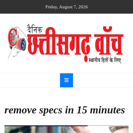
Skip
Friday, August 7, 2026
to
content
Dainik
Chhattisgarh
watch
remove specs in 15 minutes