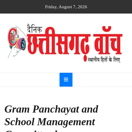
Skip
Friday, August 7, 2026
to
content
Dainik
Chhattisgarh
watch
Gram Panchayat and
School Management