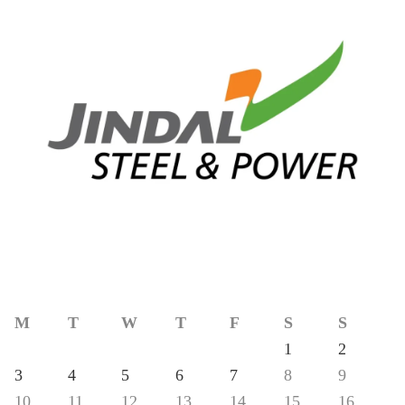
M
T
W
T
F
S
S
1
2
3
4
5
6
7
8
9
10
11
12
13
14
15
16