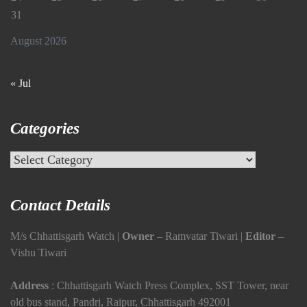
31
August 2026
« Jul
Categories
Categories
Contact Details
M/s Chhattisgarh Watch |
Owner
– Ramvatar Tiwari |
Editor
–
Vishu Tiwari
Address
: Chhattisgarh Watch Press Complex, SST Tower, near
old bus stand, Pandri, Raipur, Chhattisgarh 492001