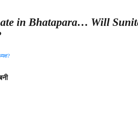
nate in Bhatapara… Will Sunit
?
 बनी
on
ाटापारा
ं
ांग्रेस
का
दबदबा
बरकरार…