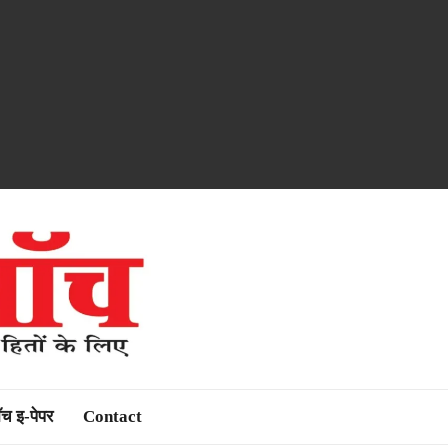
ॉच इ-पेपर
Contact