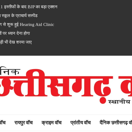
इस्तीफों के बाद BJP का बड़ा एक्शन
ूल के प्राचार्य सस्पेंड
से शुरू हुई Hearing Aid Clinic
पर ध्यान देना होगा
ड़ी भी देख शरमा जाए
rh watch
 वॉच
रायपुर वॉच
क्राइम वॉच
प्रांतीय वॉच
दैनिक छत्तीसगढ़ व